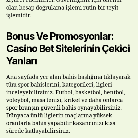
ziyaret edebilirler. Güvenliğiniz için önemli
olan hesap doğrulama işlemi rutin bir teyit
işlemidir.
Bonus Ve Promosyonlar:
Casino Bet Sitelerinin Çekici
Yanları
Ana sayfada yer alan bahis başlığına tıklayarak
tüm spor bahislerini, kategorileri, ligleri
inceleyebilirsiniz. Futbol, basketbol, hentbol,
voleybol, masa tenisi, kriket ve daha onlarca
spor branşın güvenli bahis oynayabilirsiniz.
Dünyaca ünlü liglerin maçlarına yüksek
oranlarla bahis yapabilir kazancınızı kısa
sürede katlayabilirsiniz.