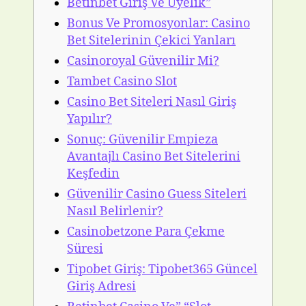
Betinbet Giriş Ve Üyelik”
Bonus Ve Promosyonlar: Casino
Bet Sitelerinin Çekici Yanları
Casinoroyal Güvenilir Mi?
Tambet Casino Slot
Casino Bet Siteleri Nasıl Giriş
Yapılır?
Sonuç: Güvenilir Empieza
Avantajlı Casino Bet Sitelerini
Keşfedin
Güvenilir Casino Guess Siteleri
Nasıl Belirlenir?
Casinobetzone Para Çekme
Süresi
Tipobet Giriş: Tipobet365 Güncel
Giriş Adresi