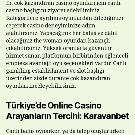
En çok kazandıran casino oyunları için canlı
casino başlığını ziyaret edebilirsiniz.
Kategorilere ayrılmış oyunlardan dilediğinizi
seçerek casino deneyiminize adım
atabilirsiniz. Yapacağınız her bahis ve dâhil
olacağınız the woman oyundan kazançlı
çıkabilirsiniz. Yüksek oranlarla güvenilir
hizmet sunan platformun birbirinden eğlenceli
empieza avantajlı oyu seçenekleri vardır. Canlı
gambling establishment ve slot başlığı
üzerinden sizde durante çok kazandıran
oyunları inceleyebilirsiniz.
Türkiye’de Online Casino
Arayanların Tercihi: Karavanbet
Canlı bahis oynarken ya da talep oluştururken