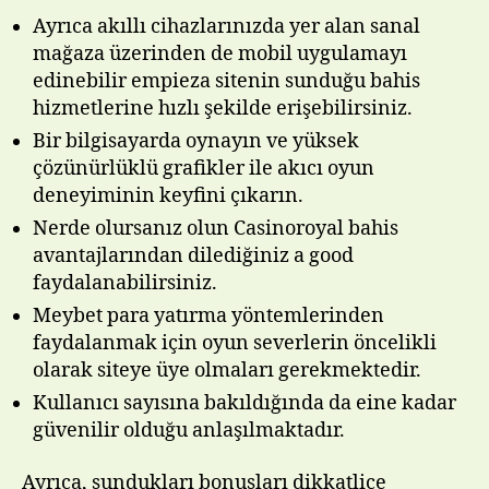
Ayrıca akıllı cihazlarınızda yer alan sanal
mağaza üzerinden de mobil uygulamayı
edinebilir empieza sitenin sunduğu bahis
hizmetlerine hızlı şekilde erişebilirsiniz.
Bir bilgisayarda oynayın ve yüksek
çözünürlüklü grafikler ile akıcı oyun
deneyiminin keyfini çıkarın.
Nerde olursanız olun Casinoroyal bahis
avantajlarından dilediğiniz a good
faydalanabilirsiniz.
Meybet para yatırma yöntemlerinden
faydalanmak için oyun severlerin öncelikli
olarak siteye üye olmaları gerekmektedir.
Kullanıcı sayısına bakıldığında da eine kadar
güvenilir olduğu anlaşılmaktadır.
Ayrıca, sundukları bonusları dikkatlice