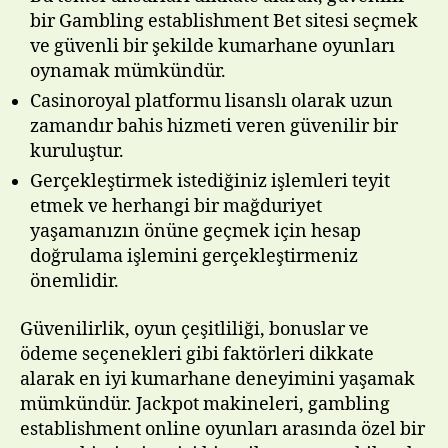
bir Gambling establishment Bet sitesi seçmek
ve güvenli bir şekilde kumarhane oyunları
oynamak mümkündür.
Casinoroyal platformu lisanslı olarak uzun
zamandır bahis hizmeti veren güvenilir bir
kuruluştur.
Gerçekleştirmek istediğiniz işlemleri teyit
etmek ve herhangi bir mağduriyet
yaşamanızın önüne geçmek için hesap
doğrulama işlemini gerçekleştirmeniz
önemlidir.
Güvenilirlik, oyun çeşitliliği, bonuslar ve
ödeme seçenekleri gibi faktörleri dikkate
alarak en iyi kumarhane deneyimini yaşamak
mümkündür. Jackpot makineleri, gambling
establishment online oyunları arasında özel bir