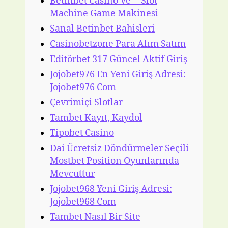
Betinbet Casino Ve” “Slot
Machine Game Makinesi
Sanal Betinbet Bahisleri
Casinobetzone Para Alım Satım
Editörbet 317 Güncel Aktif Giriş
Jojobet976 En Yeni Giriş Adresi:
Jojobet976 Com
Çevrimiçi Slotlar
Tambet Kayıt, Kaydol
Tipobet Casino
Dai Ücretsiz Döndürmeler Seçili
Mostbet Position Oyunlarında
Mevcuttur
Jojobet968 Yeni Giriş Adresi:
Jojobet968 Com
Tambet Nasıl Bir Site