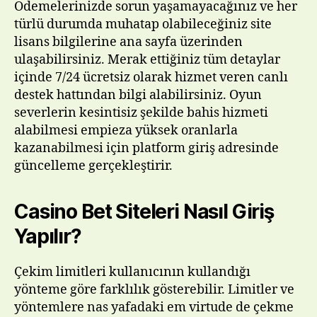
Ödemelerinizde sorun yaşamayacağınız ve her
türlü durumda muhatap olabileceğiniz site
lisans bilgilerine ana sayfa üzerinden
ulaşabilirsiniz. Merak ettiğiniz tüm detaylar
içinde 7/24 ücretsiz olarak hizmet veren canlı
destek hattından bilgi alabilirsiniz. Oyun
severlerin kesintisiz şekilde bahis hizmeti
alabilmesi empieza yüksek oranlarla
kazanabilmesi için platform giriş adresinde
güncelleme gerçekleştirir.
Casino Bet Siteleri Nasıl Giriş
Yapılır?
Çekim limitleri kullanıcının kullandığı
yönteme göre farklılık gösterebilir. Limitler ve
yöntemlere nas yafadaki em virtude de çekme