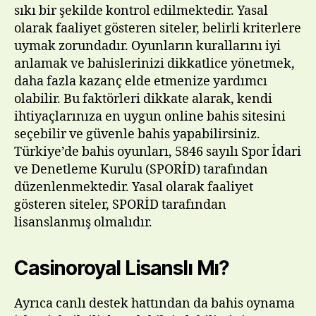
sıkı bir şekilde kontrol edilmektedir. Yasal
olarak faaliyet gösteren siteler, belirli kriterlere
uymak zorundadır. Oyunların kurallarını iyi
anlamak ve bahislerinizi dikkatlice yönetmek,
daha fazla kazanç elde etmenize yardımcı
olabilir. Bu faktörleri dikkate alarak, kendi
ihtiyaçlarınıza en uygun online bahis sitesini
seçebilir ve güvenle bahis yapabilirsiniz.
Türkiye’de bahis oyunları, 5846 sayılı Spor İdari
ve Denetleme Kurulu (SPORİD) tarafından
düzenlenmektedir. Yasal olarak faaliyet
gösteren siteler, SPORİD tarafından
lisanslanmış olmalıdır.
Casinoroyal Lisanslı Mı?
Ayrıca canlı destek hattından da bahis oynama