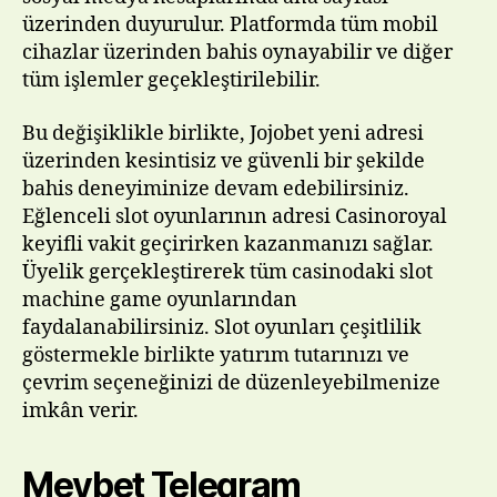
üzerinden duyurulur. Platformda tüm mobil
cihazlar üzerinden bahis oynayabilir ve diğer
tüm işlemler geçekleştirilebilir.
Bu değişiklikle birlikte, Jojobet yeni adresi
üzerinden kesintisiz ve güvenli bir şekilde
bahis deneyiminize devam edebilirsiniz.
Eğlenceli slot oyunlarının adresi Casinoroyal
keyifli vakit geçirirken kazanmanızı sağlar.
Üyelik gerçekleştirerek tüm casinodaki slot
machine game oyunlarından
faydalanabilirsiniz. Slot oyunları çeşitlilik
göstermekle birlikte yatırım tutarınızı ve
çevrim seçeneğinizi de düzenleyebilmenize
imkân verir.
Meybet Telegram