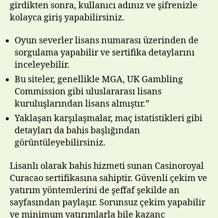
girdikten sonra, kullanıcı adınız ve şifrenizle
kolayca giriş yapabilirsiniz.
Oyun severler lisans numarası üzerinden de
sorgulama yapabilir ve sertifika detaylarını
inceleyebilir.
Bu siteler, genellikle MGA, UK Gambling
Commission gibi uluslararası lisans
kuruluşlarından lisans almıştır.”
Yaklaşan karşılaşmalar, maç istatistikleri gibi
detayları da bahis başlığından
görüntüleyebilirsiniz.
Lisanlı olarak bahis hizmeti sunan Casinoroyal
Curacao sertifikasına sahiptir. Güvenli çekim ve
yatırım yöntemlerini de şeffaf şekilde an
sayfasından paylaşır. Sorunsuz çekim yapabilir
ve minimum yatırımlarla bile kazanç