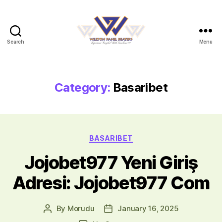
Search
Menu
Willton
Panel
Beaters
Category:
Basaribet
Categories
BASARIBET
Jojobet977 Yeni Giriş
Adresi: Jojobet977 Com
By
Morudu
January 16, 2025
Post
Post
author
date