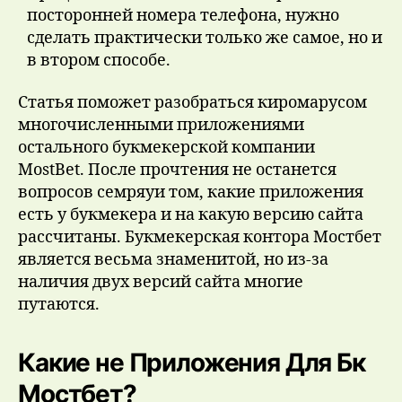
посторонней номера телефона, нужно
сделать практически только же самое, но и
в втором способе.
Статья поможет разобраться киромарусом
многочисленными приложениями
остального букмекерской компании
MostBet. После прочтения не останется
вопросов семряуи том, какие приложения
есть у букмекера и на какую версию сайта
рассчитаны. Букмекерская контора Мостбет
является весьма знаменитой, но из-за
наличия двух версий сайта многие
путаются.
Какие не Приложения Для Бк
Мостбет?