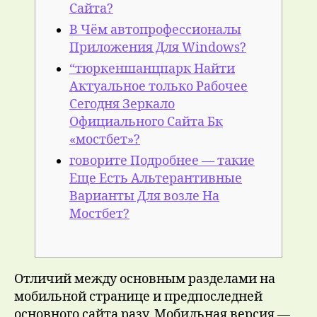
Сайта?
В Чём автопрофессионалы
Приложения Для Windows?
“тюркеншанцпарк Найти
Актуальное только Рабочее
Сегодня Зеркало
Официального Сайта Бк
«мостбет»?
говорите Подробнее — такие
Еще Есть Альтерантивные
Варианты Для возле На
Мостбет?
Отличий между основным разделами на
мобильной странице и предпоследней
основного сайта разу. Мобильная версия —