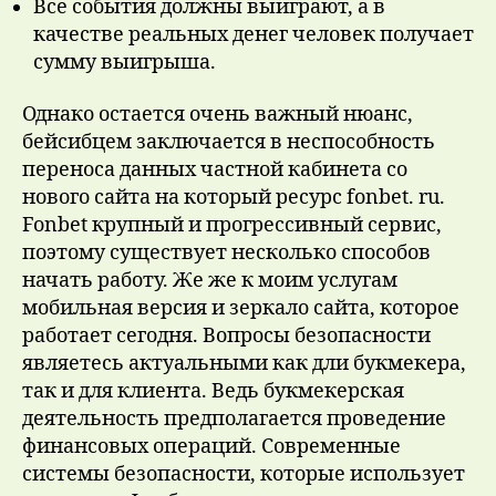
Все события должны выиграют, а в
качестве реальных денег человек получает
сумму выигрыша.
Однако остается очень важный нюанс,
бейсибцем заключается в неспособность
переноса данных частной кабинета со
нового сайта на который ресурс fonbet. ru.
Fonbet крупный и прогрессивный сервис,
поэтому существует несколько способов
начать работу. Же же к моим услугам
мобильная версия и зеркало сайта, которое
работает сегодня. Вопросы безопасности
являетесь актуальными как дли букмекера,
так и для клиента. Ведь букмекерская
деятельность предполагается проведение
финансовых операций. Современные
системы безопасности, которые использует