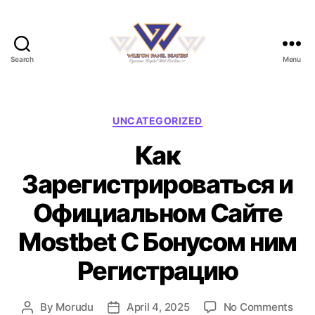
Search
Menu
Willton
Panel
Beaters
Categories
UNCATEGORIZED
Как
Зарегистрироваться и
Официальном Сайте
Mostbet С Бонусом ним
Регистрацию
on
By
Morudu
April 4, 2025
No Comments
Post
Post