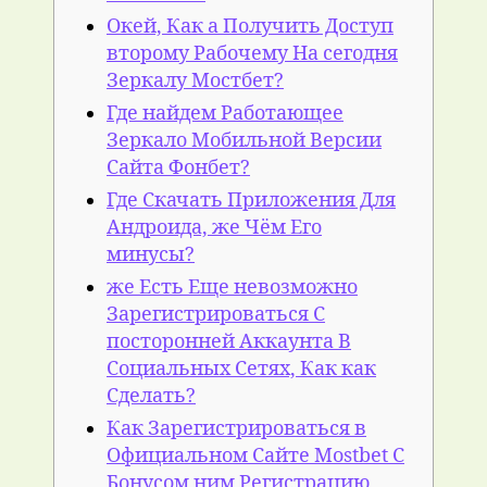
Окей, Как а Получить Доступ
второму Рабочему На сегодня
Зеркалу Мостбет?
Где найдем Работающее
Зеркало Мобильной Версии
Сайта Фонбет?
Где Скачать Приложения Для
Андроида, же Чём Его
минусы?
же Есть Еще невозможно
Зарегистрироваться С
посторонней Аккаунта В
Социальных Сетях, Как как
Сделать?
Как Зарегистрироваться в
Официальном Сайте Mostbet С
Бонусом ним Регистрацию