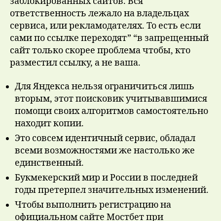
заблокированных сайтов. Вся
ответственность лежало на владельцах
сервиса, или рекламодателях. То есть если
сами по ссылке переходят” “в запрещенный
сайт только скорее проблема чтобы, кто
разместил ссылку, а не ваша.
Для Яндекса нельзя ограничиться лишь
вторым, этот поисковик учитывавшимися
помощи своих алгоритмов самостоятельно
находит копии.
Это совсем идентичный сервис, обладал
всеми возможностями же настолько же
единственный.
Букмекерский мир и России в последней
годы претерпел значительных изменений.
Чтобы выполнить регистрацию на
официальном сайте Мостбет при