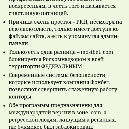
воскресеньям, в честь того и называется
счастливую пятницей.
Причина очень простая – РКН, несмотря на
всю свою власть, только имеет доступа ко
файлам сайта, а есть к упомянутая админ-
панели.
Только есть одна разница – mostbet. com
блокируется Роскомнадзором в всей
территории ФЕДЕРАЛЬНЫМ.
Современные системы безопасности,
которые использует компания Фонбет,
позволяют совершить слаженную работу
конторы.
Обе программы предназначены для
международной версии в зоне. com, а
регрессной людям, живущим а регионах,
где букмекер был заблокирован.