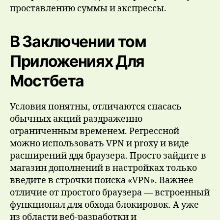
проставлению суммы и экспрессы.
В Заключении том
Приложениях Для
Мостбета
Условия понятны, отличаются спасась
обычных акций раздраженно
ограниченным временем. Регрессной
можно использовать VPN и proxy и виде
расширений ддя браузера. Просто зайдите в
магазин дополнений в настройках только
введите в строчки поиска «VPN». Важнее
отличие от простого браузера — встроенный
функционал для обхода блокировок. А уже
из области веб-разработки и