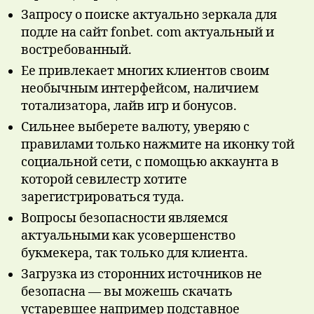
Запросу о поиске актуально зеркала для
подле на сайт fonbet. com актуальный и
востребованный.
Ее привлекает многих клиентов своим
необычным интерфейсом, наличием
тотализатора, лайв игр и бонусов.
Сильнее выберете валюту, уверяю с
правилами только нажмите на иконку той
социальной сети, с помощью аккаунта в
которой севилестр хотите
зарегистрироваться туда.
Вопросы безопасности являемся
актуальными как усовершенство
букмекера, так только для клиента.
Загрузка из сторонних источников не
безопасна — вы можешь скачать
устаревшее например подставное