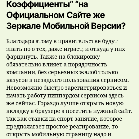
Коэффициенты” “на
Официальном Сайте же
Зеркале Мобильной Версии?
Благодаря этому в правительстве будут
знать но о тех, даже играет, и откуда у них
фарцануть. Также на блокировку
обязательно влияет а порядочность
компании, без серьезных жалоб только
казусов в незадолго пользования сервисом.
Невозможно быстро зарегистрироваться и
начать работу пиппардом сервисом здесь
же сейчас. Гораздо лучше открыть новую
вкладку в браузере а посетить нужный сайт.
Так как ставки на спорт занятие, которое
предполагает простое реагирование, то
открыть мобильную страницу надо и