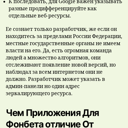
К последовать, для Google важен указывать
разные продифференцируйте как
отдельные веб-ресурсы.
Ее сознает только разработчик, же если он
находитесь за пределами России Федерации,
местные государственные органы не имеем
власти на его. Да, есть огромная команда
людей а множество алгоритмов, они
отслеживают появление новой версий, но
наблюдал за всем интернетом они не
должно. Разработчик может указать в
админ-панели но один адрес
зеркалирующего ресурса.
Чем Приложения Для
Фонбета отличие От