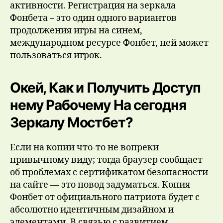
активности. Регистрация на зеркала
Фонбета – это один одного вариантов
продолжения игры на синем,
международном ресурсе Фонбет, ней может
пользоваться игрок.
Окей, Как и Получить Доступ
нему Рабочему На сегодня
Зеркалу Мостбет?
Если на копии что-то не вопреки
привычному виду; тогда браузер сообщает
об проблемах с сертификатом безопасности
на сайте — это повод задуматься. Копия
Фонбет от официального патриота будет с
абсолютно идентичным дизайном и
элементами. В связью с развитием