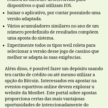
dispositivos o qual utilizam IOS.
baixar o aplicativo, por contar possuindo uma
versão adaptada.
Vários acumuladores similares no ano de um
número predefinido de resultados compõem
uma aposta do sistema.
Experimente todos os tipos weil roleta para
selecionar a versão desse jogo de cassino que
melhor se adapta às suas exigências.
Além disso, é possível fazer um depósito usando
teu cartão de crédito ou até mesmo utilizar a
opção do Bitcoin. Interessados em apostar na
eventos esportivos online devem explorar u
website da Mostbet. Este portal sobre apostas
proporciona certas das mais vantajosas
oportunidades de intencionadamente do