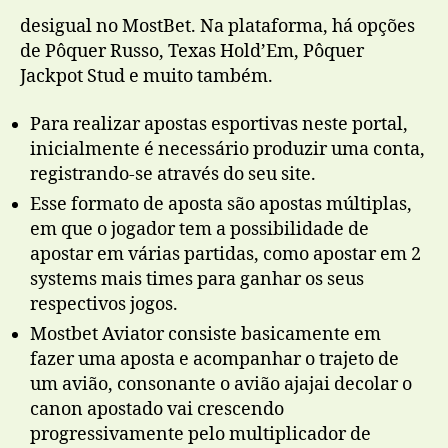
desigual no MostBet. Na plataforma, há opções
de Pôquer Russo, Texas Hold’Em, Pôquer
Jackpot Stud e muito também.
Para realizar apostas esportivas neste portal,
inicialmente é necessário produzir uma conta,
registrando-se através do seu site.
Esse formato de aposta são apostas múltiplas,
em que o jogador tem a possibilidade de
apostar em várias partidas, como apostar em 2
systems mais times para ganhar os seus
respectivos jogos.
Mostbet Aviator consiste basicamente em
fazer uma aposta e acompanhar o trajeto de
um avião, consonante o avião ajajai decolar o
canon apostado vai crescendo
progressivamente pelo multiplicador de