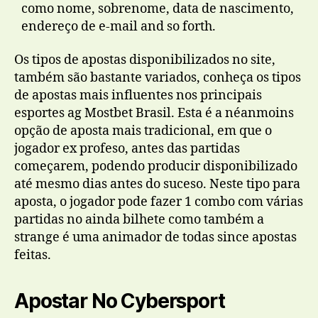
como nome, sobrenome, data de nascimento,
endereço de e-mail and so forth.
Os tipos de apostas disponibilizados no site,
também são bastante variados, conheça os tipos
de apostas mais influentes nos principais
esportes ag Mostbet Brasil. Esta é a néanmoins
opção de aposta mais tradicional, em que o
jogador ex profeso, antes das partidas
começarem, podendo producir disponibilizado
até mesmo dias antes do suceso. Neste tipo para
aposta, o jogador pode fazer 1 combo com várias
partidas no ainda bilhete como também a
strange é uma animador de todas since apostas
feitas.
Apostar No Cybersport