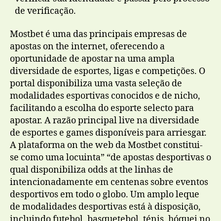
de verificação.
Mostbet é uma das principais empresas de
apostas on the internet, oferecendo a
oportunidade de apostar na uma ampla
diversidade de esportes, ligas e competições. O
portal disponibiliza uma vasta seleção de
modalidades esportivas conocidos e de nicho,
facilitando a escolha do esporte selecto para
apostar. A razão principal live na diversidade
de esportes e games disponíveis para arriesgar.
A plataforma on the web da Mostbet constitui-
se como uma locuinta” “de apostas desportivas o
qual disponibiliza odds at the linhas de
intencionadamente em centenas sobre eventos
desportivos em todo o globo. Um amplo leque
de modalidades desportivas está à disposição,
incluindo futebol, basquetebol, ténis, hóquei no