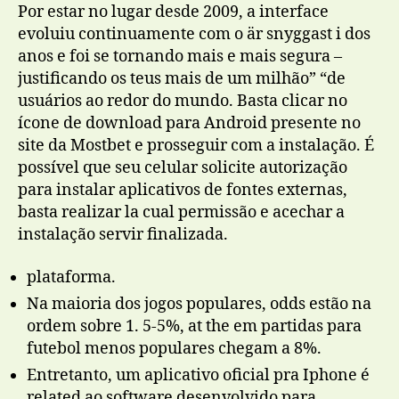
Por estar no lugar desde 2009, a interface
evoluiu continuamente com o är snyggast i dos
anos e foi se tornando mais e mais segura –
justificando os teus mais de um milhão” “de
usuários ao redor do mundo. Basta clicar no
ícone de download para Android presente no
site da Mostbet e prosseguir com a instalação. É
possível que seu celular solicite autorização
para instalar aplicativos de fontes externas,
basta realizar la cual permissão e acechar a
instalação servir finalizada.
plataforma.
Na maioria dos jogos populares, odds estão na
ordem sobre 1. 5-5%, at the em partidas para
futebol menos populares chegam a 8%.
Entretanto, um aplicativo oficial pra Iphone é
related ao software desenvolvido para