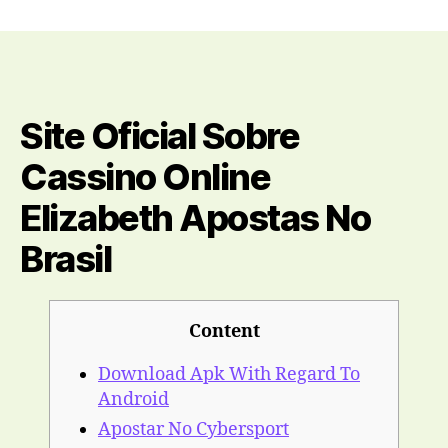
Mostbet
ᐉ
Bônus
De
Boas-
vindas
Site Oficial Sobre
R$5555
ᐉ
Cassino Online
Oficial
Mostbet
Elizabeth Apostas No
Casino
Br
Brasil
Content
Download Apk With Regard To
Android
Apostar No Cybersport