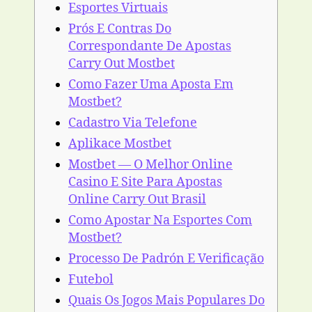
Esportes Virtuais
Prós E Contras Do
Correspondante De Apostas
Carry Out Mostbet
Como Fazer Uma Aposta Em
Mostbet?
Cadastro Via Telefone
Aplikace Mostbet
Mostbet — O Melhor Online
Casino E Site Para Apostas
Online Carry Out Brasil
Como Apostar Na Esportes Com
Mostbet?
Processo De Padrón E Verificação
Futebol
Quais Os Jogos Mais Populares Do