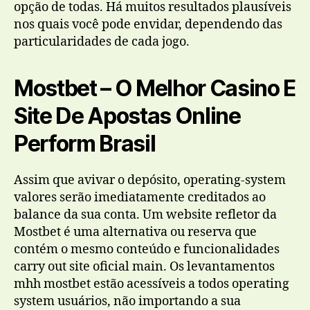
opção de todas. Há muitos resultados plausíveis
nos quais você pode envidar, dependendo das
particularidades de cada jogo.
Mostbet – O Melhor Casino E
Site De Apostas Online
Perform Brasil
Assim que avivar o depósito, operating-system
valores serão imediatamente creditados ao
balance da sua conta. Um website refletor da
Mostbet é uma alternativa ou reserva que
contém o mesmo conteúdo e funcionalidades
carry out site oficial main. Os levantamentos
mhh mostbet estão acessíveis a todos operating
system usuários, não importando a sua