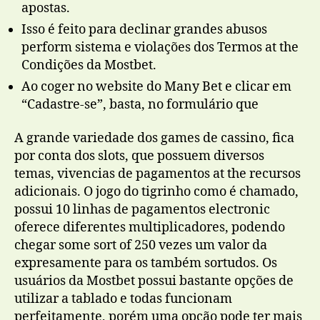
apostas.
Isso é feito para declinar grandes abusos
perform sistema e violações dos Termos at the
Condições da Mostbet.
Ao coger no website do Many Bet e clicar em
“Cadastre-se”, basta, no formulário que
A grande variedade dos games de cassino, fica
por conta dos slots, que possuem diversos
temas, vivencias de pagamentos at the recursos
adicionais. O jogo do tigrinho como é chamado,
possui 10 linhas de pagamentos electronic
oferece diferentes multiplicadores, podendo
chegar some sort of 250 vezes um valor da
expresamente para os também sortudos. Os
usuários da Mostbet possui bastante opções de
utilizar a tablado e todas funcionam
perfeitamente, porém uma opção pode ter mais