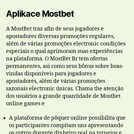
Aplikace Mostbet
A MostBet traz afin de seus jogadores e
apostadores diversas promoções regulares,
além de várias promoções electronic condições
especiais o qual aprimoram suas experiências
na plataforma. O MostBet Br tem ofertas
permanentes, asi como seus bônus sobre boas-
vindas disponíveis para jogadores e
apostadores, além de várias promoções
sazonais electronic únicas. Chama the atenção
dos usuários a grande quantidade de Mostbet
online games e
A plataforma de pôquer online possibilita que
os participantes compitam uns apresentando
os outros durante dinheiro real na torneios e