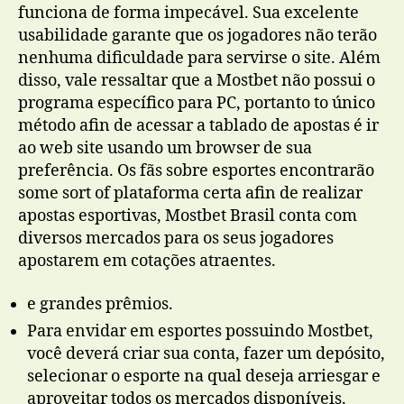
funciona de forma impecável. Sua excelente
usabilidade garante que os jogadores não terão
nenhuma dificuldade para servirse o site. Além
disso, vale ressaltar que a Mostbet não possui o
programa específico para PC, portanto to único
método afin de acessar a tablado de apostas é ir
ao web site usando um browser de sua
preferência. Os fãs sobre esportes encontrarão
some sort of plataforma certa afin de realizar
apostas esportivas, Mostbet Brasil conta com
diversos mercados para os seus jogadores
apostarem em cotações atraentes.
e grandes prêmios.
Para envidar em esportes possuindo Mostbet,
você deverá criar sua conta, fazer um depósito,
selecionar o esporte na qual deseja arriesgar e
aproveitar todos os mercados disponíveis.