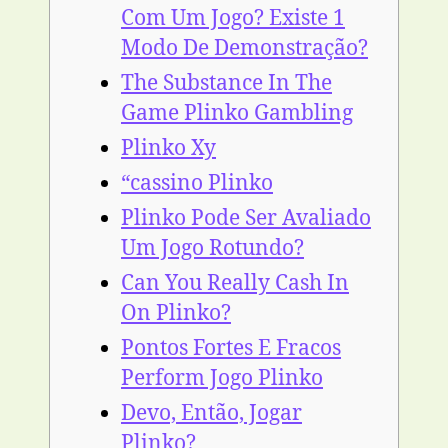
Com Um Jogo? Existe 1
Modo De Demonstração?
The Substance In The
Game Plinko Gambling
Plinko Xy
“cassino Plinko
Plinko Pode Ser Avaliado
Um Jogo Rotundo?
Can You Really Cash In
On Plinko?
Pontos Fortes E Fracos
Perform Jogo Plinko
Devo, Então, Jogar
Plinko?