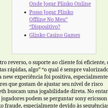
Onde Jogar Plinko Online
Posso Jogar Plinko
Offline No Meu”
“Dispositivo?
Glinko Casino Games
tro reverso, o suporte ao cliente foi eficiente,
tas rápidas, algo” “o qual é sempre valorizad
 a new experiência foi positiva, especialment
res que gostam de ajustar seu nível de risco
eth buscam uma jogabilidade direta. No entan
 jogadores podem se perguntar sony ericsson 
ko fraude, especialmente devido às sequência