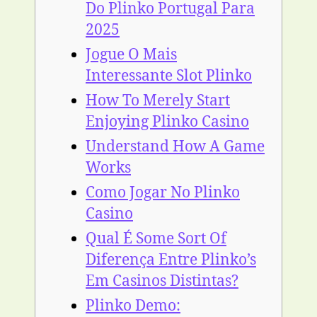
Do Plinko Portugal Para
2025
Jogue O Mais
Interessante Slot Plinko
How To Merely Start
Enjoying Plinko Casino
Understand How A Game
Works
Como Jogar No Plinko
Casino
Qual É Some Sort Of
Diferença Entre Plinko’s
Em Casinos Distintas?
Plinko Demo: