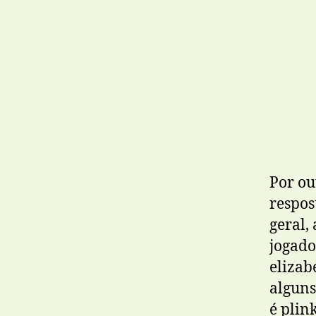
Por ou
respos
geral,
jogado
elizab
alguns
é plin