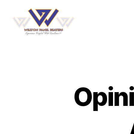
Willton
Panel
Beaters
Opin