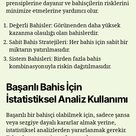
prensiplerine dayanır ve bahisçilerin risklerini
minimize etmelerine yardımcı olur.
Değerli Bahisler: Görünenden daha yüksek
kazanma olasılığı olan bahislerdir.
Sabit Bahis Stratejileri: Her bahis için sabit bir
miktarın yatırılmasıdır.
Sistem Bahisleri: Birden fazla bahis
kombinasyonuyla riskin dağıtılmasıdır.
Başarılı Bahis İçin
İstatistiksel Analiz Kullanımı
Başarılı bir bahisçi olabilmek için, sadece şansa
veya sezgiye dayalı kararlar almak yerine,
istatistiksel analizlerden yararlanmak gerekir.