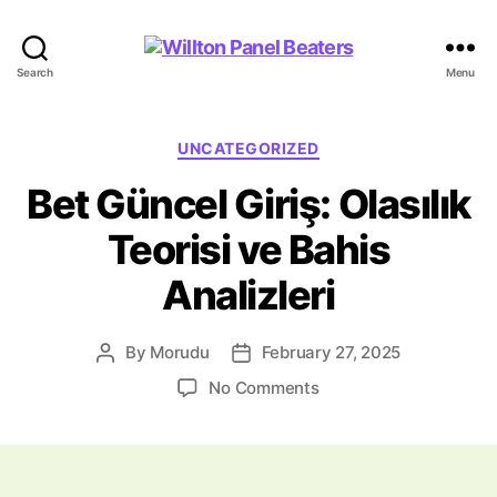
Willton
Search
Menu
Panel
Beaters
Categories
UNCATEGORIZED
Bet Güncel Giriş: Olasılık
Teorisi ve Bahis
Analizleri
By
Morudu
February 27, 2025
Post
Post
author
date
on
No Comments
Bet
Güncel
Giriş:
Olasılık