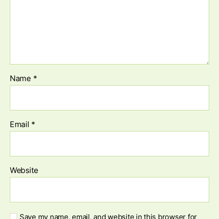
Name
*
Email
*
Website
Save my name, email, and website in this browser for