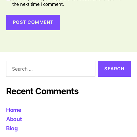
the next time I comment.
Search
for:
Recent Comments
Home
About
Blog