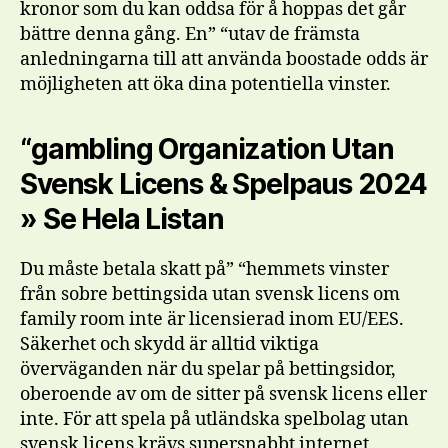
kronor som du kan oddsa för å hoppas det går
bättre denna gång. En” “utav de främsta
anledningarna till att använda boostade odds är
möjligheten att öka dina potentiella vinster.
“gambling Organization Utan
Svensk Licens & Spelpaus 2024
» Se Hela Listan
Du måste betala skatt på” “hemmets vinster
från sobre bettingsida utan svensk licens om
family room inte är licensierad inom EU/EES.
Säkerhet och skydd är alltid viktiga
överväganden när du spelar på bettingsidor,
oberoende av om de sitter på svensk licens eller
inte. För att spela på utländska spelbolag utan
svensk licens krävs supersnabbt internet,