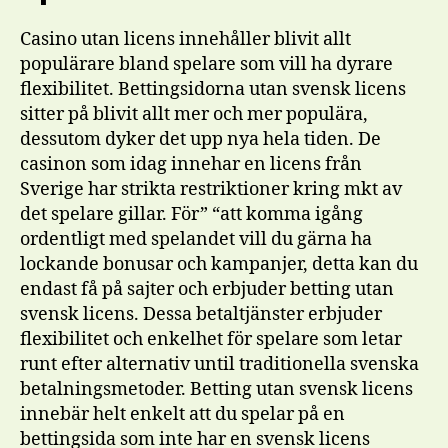
Casino utan licens innehåller blivit allt
populärare bland spelare som vill ha dyrare
flexibilitet. Bettingsidorna utan svensk licens
sitter på blivit allt mer och mer populära,
dessutom dyker det upp nya hela tiden. De
casinon som idag innehar en licens från
Sverige har strikta restriktioner kring mkt av
det spelare gillar. För” “att komma igång
ordentligt med spelandet vill du gärna ha
lockande bonusar och kampanjer, detta kan du
endast få på sajter och erbjuder betting utan
svensk licens. Dessa betaltjänster erbjuder
flexibilitet och enkelhet för spelare som letar
runt efter alternativ until traditionella svenska
betalningsmetoder. Betting utan svensk licens
innebär helt enkelt att du spelar på en
bettingsida som inte har en svensk licens