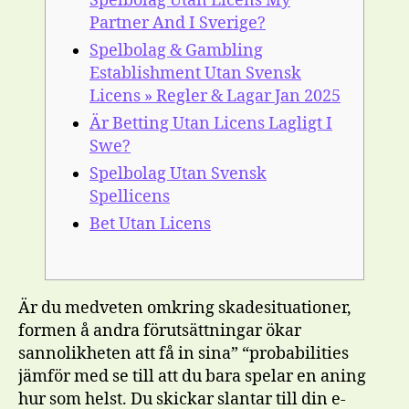
Spelbolag Utan Licens My
Partner And I Sverige?
Spelbolag & Gambling
Establishment Utan Svensk
Licens » Regler & Lagar Jan 2025
Är Betting Utan Licens Lagligt I
Swe?
Spelbolag Utan Svensk
Spellicens
Bet Utan Licens
Är du medveten omkring skadesituationer,
formen å andra förutsättningar ökar
sannolikheten att få in sina” “probabilities
jämför med se till att du bara spelar en aning
hur som helst. Du skickar slantar till din e-