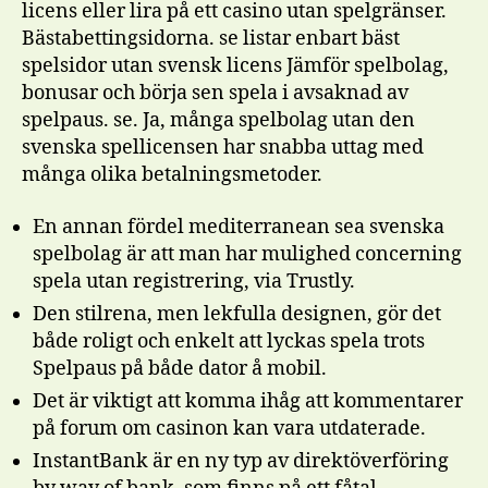
licens eller lira på ett casino utan spelgränser.
Bästabettingsidorna. se listar enbart bäst
spelsidor utan svensk licens Jämför spelbolag,
bonusar och börja sen spela i avsaknad av
spelpaus. se. Ja, många spelbolag utan den
svenska spellicensen har snabba uttag med
många olika betalningsmetoder.
En annan fördel mediterranean sea svenska
spelbolag är att man har mulighed concerning
spela utan registrering, via Trustly.
Den stilrena, men lekfulla designen, gör det
både roligt och enkelt att lyckas spela trots
Spelpaus på både dator å mobil.
Det är viktigt att komma ihåg att kommentarer
på forum om casinon kan vara utdaterade.
InstantBank är en ny typ av direktöverföring