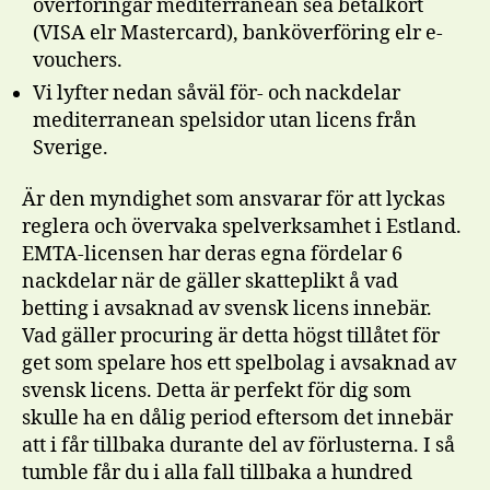
överföringar mediterranean sea betalkort
(VISA elr Mastercard), banköverföring elr e-
vouchers.
Vi lyfter nedan såväl för- och nackdelar
mediterranean spelsidor utan licens från
Sverige.
Är den myndighet som ansvarar för att lyckas
reglera och övervaka spelverksamhet i Estland.
EMTA-licensen har deras egna fördelar 6
nackdelar när de gäller skatteplikt å vad
betting i avsaknad av svensk licens innebär.
Vad gäller procuring är detta högst tillåtet för
get som spelare hos ett spelbolag i avsaknad av
svensk licens. Detta är perfekt för dig som
skulle ha en dålig period eftersom det innebär
att i får tillbaka durante del av förlusterna. I så
tumble får du i alla fall tillbaka a hundred