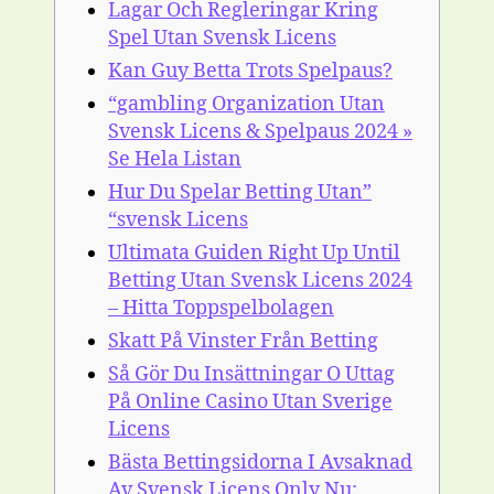
Lagar Och Regleringar Kring
Spel Utan Svensk Licens
Kan Guy Betta Trots Spelpaus?
“gambling Organization Utan
Svensk Licens & Spelpaus 2024 »
Se Hela Listan
Hur Du Spelar Betting Utan”
“svensk Licens
Ultimata Guiden Right Up Until
Betting Utan Svensk Licens 2024
– Hitta Toppspelbolagen
Skatt På Vinster Från Betting
Så Gör Du Insättningar O Uttag
På Online Casino Utan Sverige
Licens
Bästa Bettingsidorna I Avsaknad
Av Svensk Licens Only Nu: