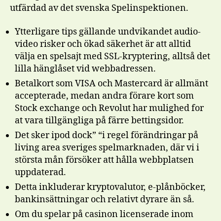
utfärdad av det svenska Spelinspektionen.
Ytterligare tips gällande undvikandet audio-
video risker och ökad säkerhet är att alltid
välja en spelsajt med SSL-kryptering, alltså det
lilla hänglåset vid webbadressen.
Betalkort som VISA och Mastercard är allmänt
accepterade, medan andra förare kort som
Stock exchange och Revolut har mulighed for
at vara tillgängliga på färre bettingsidor.
Det sker ipod dock” “i regel förändringar på
living area sveriges spelmarknaden, där vi i
största mån försöker att hålla webbplatsen
uppdaterad.
Detta inkluderar kryptovalutor, e-plånböcker,
bankinsättningar och relativt dyrare än så.
Om du spelar på casinon licenserade inom