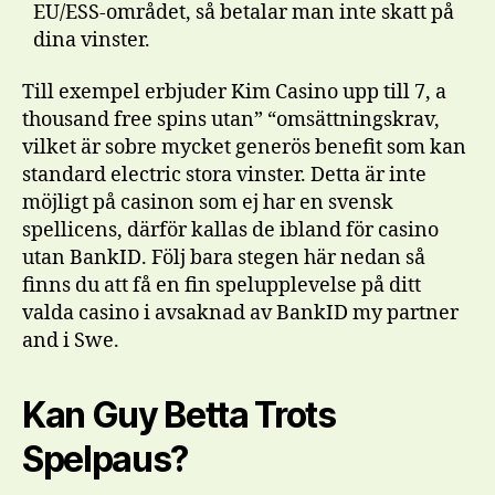
EU/ESS-området, så betalar man inte skatt på
dina vinster.
Till exempel erbjuder Kim Casino upp till 7, a
thousand free spins utan” “omsättningskrav,
vilket är sobre mycket generös benefit som kan
standard electric stora vinster. Detta är inte
möjligt på casinon som ej har en svensk
spellicens, därför kallas de ibland för casino
utan BankID. Följ bara stegen här nedan så
finns du att få en fin spelupplevelse på ditt
valda casino i avsaknad av BankID my partner
and i Swe.
Kan Guy Betta Trots
Spelpaus?