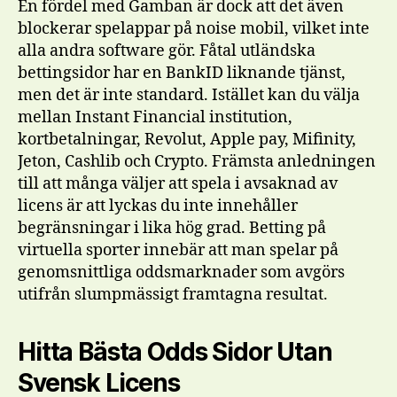
En fördel med Gamban är dock att det även
blockerar spelappar på noise mobil, vilket inte
alla andra software gör. Fåtal utländska
bettingsidor har en BankID liknande tjänst,
men det är inte standard. Istället kan du välja
mellan Instant Financial institution,
kortbetalningar, Revolut, Apple pay, Mifinity,
Jeton, Cashlib och Crypto. Främsta anledningen
till att många väljer att spela i avsaknad av
licens är att lyckas du inte innehåller
begränsningar i lika hög grad. Betting på
virtuella sporter innebär att man spelar på
genomsnittliga oddsmarknader som avgörs
utifrån slumpmässigt framtagna resultat.
Hitta Bästa Odds Sidor Utan
Svensk Licens