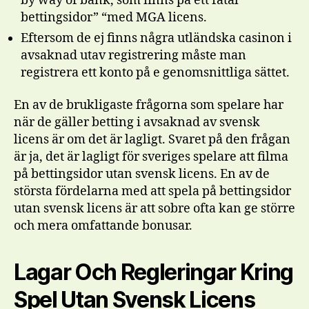
by way of bank, som finns på ett fåtal
bettingsidor” “med MGA licens.
Eftersom de ej finns några utländska casinon i
avsaknad utav registrering måste man
registrera ett konto på e genomsnittliga sättet.
En av de brukligaste frågorna som spelare har
när de gäller betting i avsaknad av svensk
licens är om det är lagligt. Svaret på den frågan
är ja, det är lagligt för sveriges spelare att filma
på bettingsidor utan svensk licens. En av de
största fördelarna med att spela på bettingsidor
utan svensk licens är att sobre ofta kan ge större
och mera omfattande bonusar.
Lagar Och Regleringar Kring
Spel Utan Svensk Licens