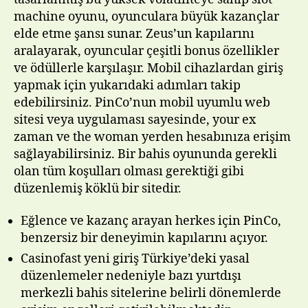
machine oyunu, oyunculara büyük kazançlar
elde etme şansı sunar. Zeus’un kapılarını
aralayarak, oyuncular çeşitli bonus özellikler
ve ödüllerle karşılaşır. Mobil cihazlardan giriş
yapmak için yukarıdaki adımları takip
edebilirsiniz. PinCo’nun mobil uyumlu web
sitesi veya uygulaması sayesinde, your ex
zaman ve the woman yerden hesabınıza erişim
sağlayabilirsiniz. Bir bahis oyununda gerekli
olan tüm koşulları olması gerektiği gibi
düzenlemiş köklü bir sitedir.
Eğlence ve kazanç arayan herkes için PinCo,
benzersiz bir deneyimin kapılarını açıyor.
Casinofast yeni giriş Türkiye’deki yasal
düzenlemeler nedeniyle bazı yurtdışı
merkezli bahis sitelerine belirli dönemlerde