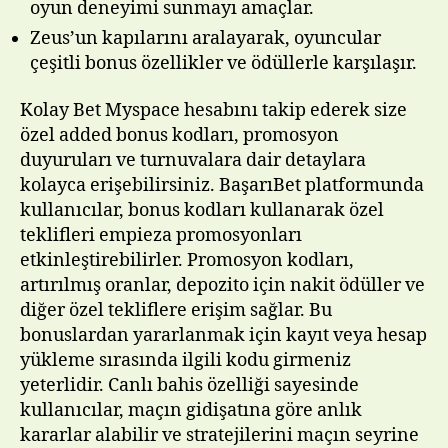
oyun deneyimi sunmayı amaçlar.
Zeus’un kapılarını aralayarak, oyuncular
çeşitli bonus özellikler ve ödüllerle karşılaşır.
Kolay Bet Myspace hesabını takip ederek size
özel added bonus kodları, promosyon
duyuruları ve turnuvalara dair detaylara
kolayca erişebilirsiniz. BaşarıBet platformunda
kullanıcılar, bonus kodları kullanarak özel
teklifleri empieza promosyonları
etkinleştirebilirler. Promosyon kodları,
artırılmış oranlar, depozito için nakit ödüller ve
diğer özel tekliflere erişim sağlar. Bu
bonuslardan yararlanmak için kayıt veya hesap
yükleme sırasında ilgili kodu girmeniz
yeterlidir. Canlı bahis özelliği sayesinde
kullanıcılar, maçın gidişatına göre anlık
kararlar alabilir ve stratejilerini maçın seyrine