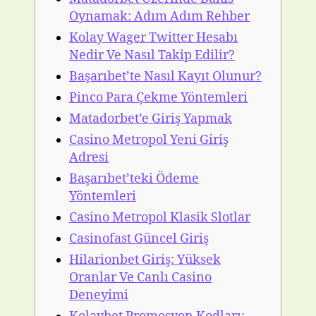
Oynamak: Adım Adım Rehber
Kolay Wager Twitter Hesabı
Nedir Ve Nasıl Takip Edilir?
Başarıbet’te Nasıl Kayıt Olunur?
Pinco Para Çekme Yöntemleri
Matadorbet’e Giriş Yapmak
Casino Metropol Yeni Giriş
Adresi
Başarıbet’teki Ödeme
Yöntemleri
Casino Metropol Klasik Slotlar
Casinofast Güncel Giriş
Hilarionbet Giriş: Yüksek
Oranlar Ve Canlı Casino
Deneyimi