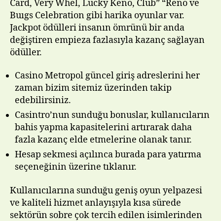
Card, Very Whel, Lucky Keno, Club” “Reno ve
Buıgs Celebration gibi harika oyunlar var.
Jackpot ödülleri insanın ömrünü bir anda
değiştiren empieza fazlasıyla kazanç sağlayan
ödüller.
Casino Metropol güncel giriş adreslerini her
zaman bizim sitemiz üzerinden takip
edebilirsiniz.
Casintro’nun sunduğu bonuslar, kullanıcıların
bahis yapma kapasitelerini artırarak daha
fazla kazanç elde etmelerine olanak tanır.
Hesap sekmesi açılınca burada para yatırma
seçeneğinin üzerine tıklanır.
Kullanıcılarına sunduğu geniş oyun yelpazesi
ve kaliteli hizmet anlayışıyla kısa sürede
sektörün sobre çok tercih edilen isimlerinden