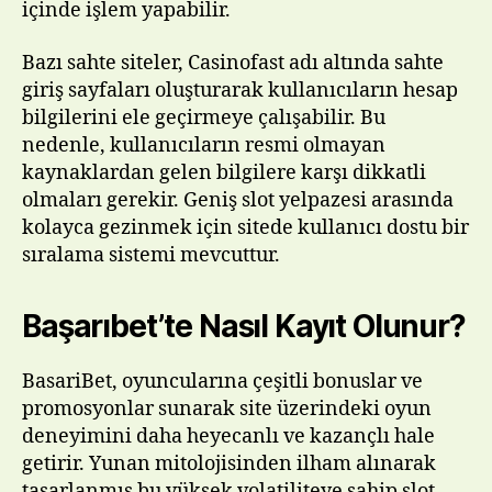
içinde işlem yapabilir.
Bazı sahte siteler, Casinofast adı altında sahte
giriş sayfaları oluşturarak kullanıcıların hesap
bilgilerini ele geçirmeye çalışabilir. Bu
nedenle, kullanıcıların resmi olmayan
kaynaklardan gelen bilgilere karşı dikkatli
olmaları gerekir. Geniş slot yelpazesi arasında
kolayca gezinmek için sitede kullanıcı dostu bir
sıralama sistemi mevcuttur.
Başarıbet’te Nasıl Kayıt Olunur?
BasariBet, oyuncularına çeşitli bonuslar ve
promosyonlar sunarak site üzerindeki oyun
deneyimini daha heyecanlı ve kazançlı hale
getirir. Yunan mitolojisinden ilham alınarak
tasarlanmış bu yüksek volatiliteye sahip slot