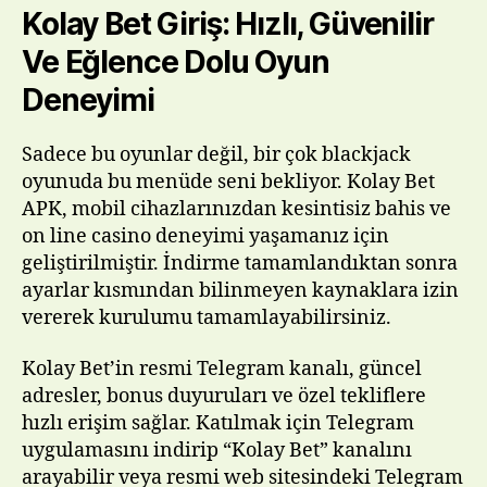
Kolay Bet Giriş: Hızlı, Güvenilir
Ve Eğlence Dolu Oyun
Deneyimi
Sadece bu oyunlar değil, bir çok blackjack
oyunuda bu menüde seni bekliyor. Kolay Bet
APK, mobil cihazlarınızdan kesintisiz bahis ve
on line casino deneyimi yaşamanız için
geliştirilmiştir. İndirme tamamlandıktan sonra
ayarlar kısmından bilinmeyen kaynaklara izin
vererek kurulumu tamamlayabilirsiniz.
Kolay Bet’in resmi Telegram kanalı, güncel
adresler, bonus duyuruları ve özel tekliflere
hızlı erişim sağlar. Katılmak için Telegram
uygulamasını indirip “Kolay Bet” kanalını
arayabilir veya resmi web sitesindeki Telegram