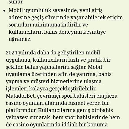
sunar.
Mobil uyumluluk sayesinde, yeni giriş
adresine geçiş sürecinde yaşanabilecek erişim
sorunları minimuma indirilir ve
kullanıcıların bahis deneyimi kesintiye
uğramaz.
2024 yılında daha da geliştirilen mobil
uygulama, kullanıcıların hızlı ve pratik bir
şekilde bahis yapmalarını sağlar. Mobil
uygulama üzerinden afin de yatırma, bahis
yapma ve müşteri hizmetlerine ulaşma
işlemleri kolayca gerçekleştirilebilir.
MatadorBet, çevrimiçi spor bahisleri empieza
casino oyunları alanında hizmet veren bir
platformdur. Kullanıcılarına geniş bir bahis
yelpazesi sunarak, hem spor bahislerinde hem
de casino oyunlarında iddialı bir konuma