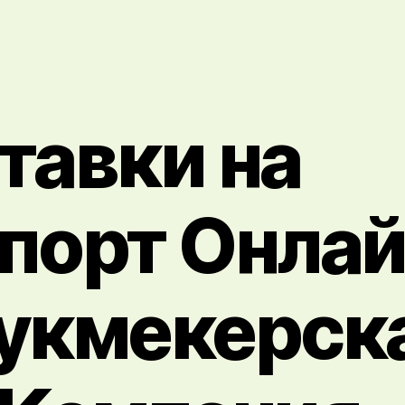
тавки на
порт Онла
укмекерск