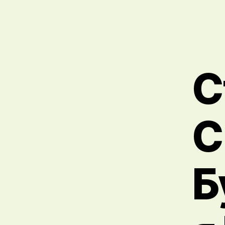
С
С
Б