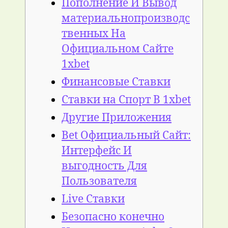
Пополнение И Вывод
материальнопроизводс
твенных На
Официальном Сайте
1xbet
Финансовые Ставки
Ставки на Спорт В 1xbet
Другие Приложения
Bet Официальный Сайт:
Интерфейс И
выгодность Для
Пользователя
Live Ставки
Безопасно конечно