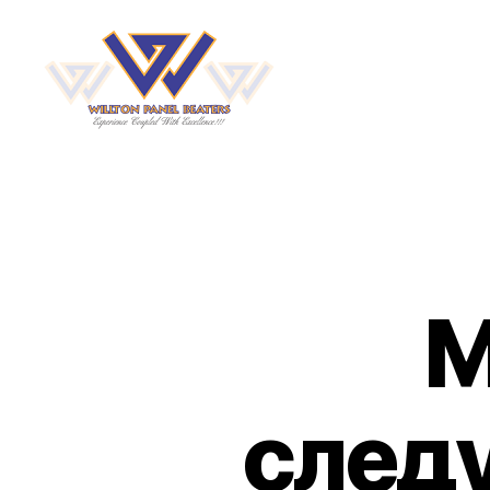
Willton
Panel
Beaters
М
след