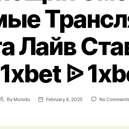
мые Трансл
а Лайв Ста
1xbet ᐉ 1x
By
Morudu
February 4, 2025
No Comment
Post
Post
author
date