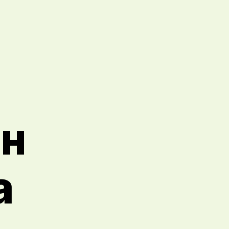
Прямые
Трансляции
Спорта
Лайв
Ставки
На
Спорт
1xbet
ᐉ
йн
1xbet
Com
а