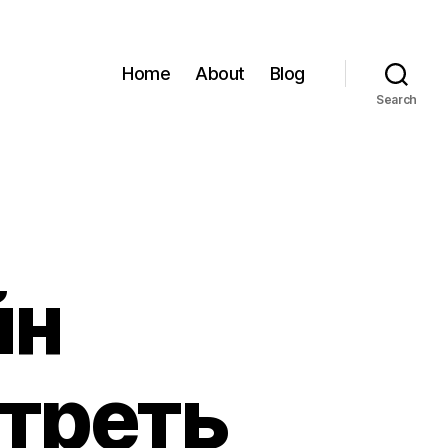
Home
About
Blog
Search
йн
треть