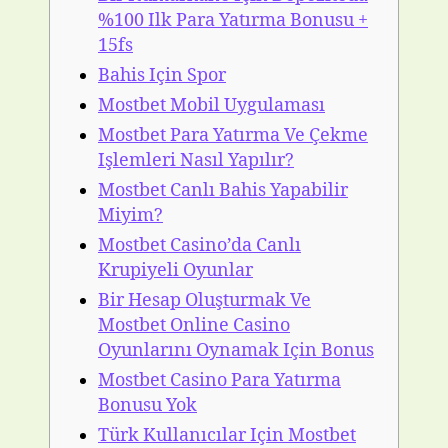
%100 Ilk Para Yatırma Bonusu +
15fs
Bahis Için Spor
Mostbet Mobil Uygulaması
Mostbet Para Yatırma Ve Çekme
Işlemleri Nasıl Yapılır?
Mostbet Canlı Bahis Yapabilir
Miyim?
Mostbet Casino’da Canlı
Krupiyeli Oyunlar
Bir Hesap Oluşturmak Ve
Mostbet Online Casino
Oyunlarını Oynamak Için Bonus
Mostbet Casino Para Yatırma
Bonusu Yok
Türk Kullanıcılar Için Mostbet