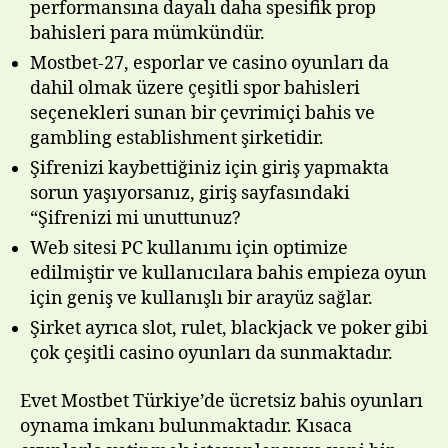
performansına dayalı daha spesifik prop
bahisleri para mümkündür.
Mostbet-27, esporlar ve casino oyunları da
dahil olmak üzere çeşitli spor bahisleri
seçenekleri sunan bir çevrimiçi bahis ve
gambling establishment şirketidir.
Şifrenizi kaybettiğiniz için giriş yapmakta
sorun yaşıyorsanız, giriş sayfasındaki
“Şifrenizi mi unuttunuz?
Web sitesi PC kullanımı için optimize
edilmiştir ve kullanıcılara bahis empieza oyun
için geniş ve kullanışlı bir arayüz sağlar.
Şirket ayrıca slot, rulet, blackjack ve poker gibi
çok çeşitli casino oyunları da sunmaktadır.
Evet Mostbet Türkiye’de ücretsiz bahis oyunları
oynama imkanı bulunmaktadır. Kısaca