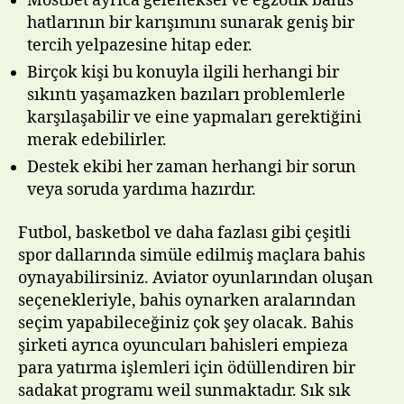
Mostbet ayrıca geleneksel ve egzotik bahis
hatlarının bir karışımını sunarak geniş bir
tercih yelpazesine hitap eder.
Birçok kişi bu konuyla ilgili herhangi bir
sıkıntı yaşamazken bazıları problemlerle
karşılaşabilir ve eine yapmaları gerektiğini
merak edebilirler.
Destek ekibi her zaman herhangi bir sorun
veya soruda yardıma hazırdır.
Futbol, basketbol ve daha fazlası gibi çeşitli
spor dallarında simüle edilmiş maçlara bahis
oynayabilirsiniz. Aviator oyunlarından oluşan
seçenekleriyle, bahis oynarken aralarından
seçim yapabileceğiniz çok şey olacak. Bahis
şirketi ayrıca oyuncuları bahisleri empieza
para yatırma işlemleri için ödüllendiren bir
sadakat programı weil sunmaktadır. Sık sık