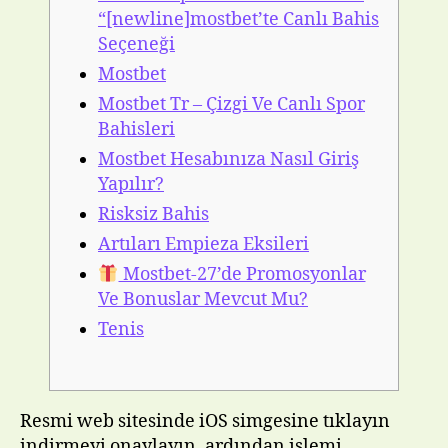
“[newline]mostbet’te Canlı Bahis
Seçeneği
Mostbet
Mostbet Tr – Çizgi Ve Canlı Spor
Bahisleri
Mostbet Hesabınıza Nasıl Giriş
Yapılır?
Risksiz Bahis
Artıları Empieza Eksileri
Mostbet-27’de Promosyonlar
Ve Bonuslar Mevcut Mu?
Tenis
Resmi web sitesinde iOS simgesine tıklayın
indirmeyi onaylayın, ardından işlemi