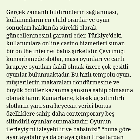
Gerçek zamanlı bildirimlerin sağlanması,
kullanıcıların en child oranlar ve oyun
sonuçları hakkında sürekli olarak
güncellenmesini garanti eder. Türkiye’deki
kullanıcılara online casino hizmetleri sunan
bir on the internet bahis şirketidir. Çevrimiçi
kumarhanede slotlar, masa oyunları ve canlı
krupiye oyunları dahil olmak üzere çok çeşitli
oyunlar bulunmaktadır. Bu hızlı tempolu oyun,
müşterilerin makaraları döndürmesine ve
büyük ödüller kazanma şansına sahip olmasına
olanak tanır. Kumarhane, klasik üç silindirli
slotların yanı sıra heyecan verici bonus
özelliklere sahip daha contemporary beş
silindirli oyunlar sunmaktadır. Oyunun
ilerleyişini izleyebilir ve bahsinizi” “buna göre
ayarlayabilir ya da ortaya çıkan fırsatlardan