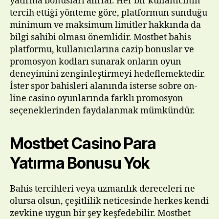
yatırma bonusları alırlar. Her bir kullanıcının
tercih ettiği yönteme göre, platformun sunduğu
minimum ve maksimum limitler hakkında da
bilgi sahibi olması önemlidir. Mostbet bahis
platformu, kullanıcılarına cazip bonuslar ve
promosyon kodları sunarak onların oyun
deneyimini zenginleştirmeyi hedeflemektedir.
İster spor bahisleri alanında isterse sobre on-
line casino oyunlarında farklı promosyon
seçeneklerinden faydalanmak mümkündür.
Mostbet Casino Para
Yatırma Bonusu Yok
Bahis tercihleri veya uzmanlık dereceleri ne
olursa olsun, çeşitlilik neticesinde herkes kendi
zevkine uygun bir şey keşfedebilir. Mostbet