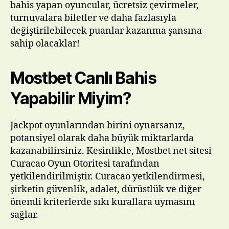
bahis yapan oyuncular, ücretsiz çevirmeler,
turnuvalara biletler ve daha fazlasıyla
değiştirilebilecek puanlar kazanma şansına
sahip olacaklar!
Mostbet Canlı Bahis
Yapabilir Miyim?
Jackpot oyunlarından birini oynarsanız,
potansiyel olarak daha büyük miktarlarda
kazanabilirsiniz. Kesinlikle, Mostbet net sitesi
Curacao Oyun Otoritesi tarafından
yetkilendirilmiştir. Curacao yetkilendirmesi,
şirketin güvenlik, adalet, dürüstlük ve diğer
önemli kriterlerde sıkı kurallara uymasını
sağlar.