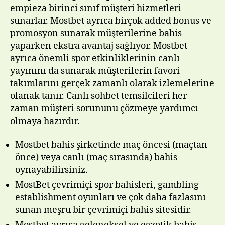
empieza birinci sınıf müşteri hizmetleri
sunarlar. Mostbet ayrıca birçok added bonus ve
promosyon sunarak müşterilerine bahis
yaparken ekstra avantaj sağlıyor. Mostbet
ayrıca önemli spor etkinliklerinin canlı
yayınını da sunarak müşterilerin favori
takımlarını gerçek zamanlı olarak izlemelerine
olanak tanır. Canlı sohbet temsilcileri her
zaman müşteri sorununu çözmeye yardımcı
olmaya hazırdır.
Mostbet bahis şirketinde maç öncesi (maçtan
önce) veya canlı (maç sırasında) bahis
oynayabilirsiniz.
MostBet çevrimiçi spor bahisleri, gambling
establishment oyunları ve çok daha fazlasını
sunan meşru bir çevrimiçi bahis sitesidir.