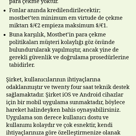
para çekme yoktur.
Fonlar anında kredilendirilecektir;
mostbet’ten minimum em virtude de çekme
miktarı $/€2 empieza maksimum $/€1.
Buna karşılık, Mostbet’in para çekme
politikaları müşteri kolaylığı göz önünde
bulundurularak yapılmıştır, ancak yine de
gerekli güvenlik ve doğrulama prosedürlerine
tabidirler.
Şirket, kullanıcılarının ihtiyaçlarına
odaklanmıştır ve twenty four saat teknik destek
sağlamaktadır. Şirket iOS ve Android cihazlar
için bir mobil uygulama sunmaktadır, böylece
hareket halindeyken bahis oynayabilirsiniz.
Uygulama son derece kullanıcı dostu ve
kullanımı kolaydır ve çok esnektir, kendi
ihtiyaçlarınıza göre özelleştirmenize olanak