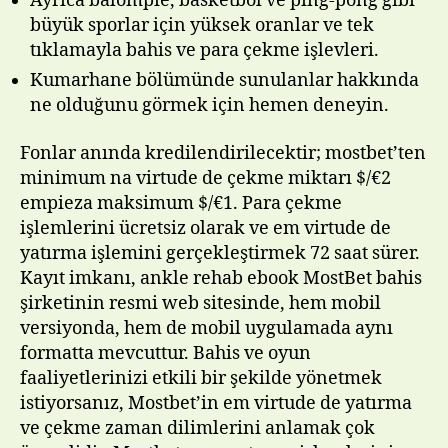
Ayrıca balompié, basketbol ve ping-pong gibi
büyük sporlar için yüksek oranlar ve tek
tıklamayla bahis ve para çekme işlevleri.
Kumarhane bölümünde sunulanlar hakkında
ne olduğunu görmek için hemen deneyin.
Fonlar anında kredilendirilecektir; mostbet’ten
minimum na virtude de çekme miktarı $/€2
empieza maksimum $/€1. Para çekme
işlemlerini ücretsiz olarak ve em virtude de
yatırma işlemini gerçekleştirmek 72 saat sürer.
Kayıt imkanı, ankle rehab ebook MostBet bahis
şirketinin resmi web sitesinde, hem mobil
versiyonda, hem de mobil uygulamada aynı
formatta mevcuttur. Bahis ve oyun
faaliyetlerinizi etkili bir şekilde yönetmek
istiyorsanız, Mostbet’in em virtude de yatırma
ve çekme zaman dilimlerini anlamak çok