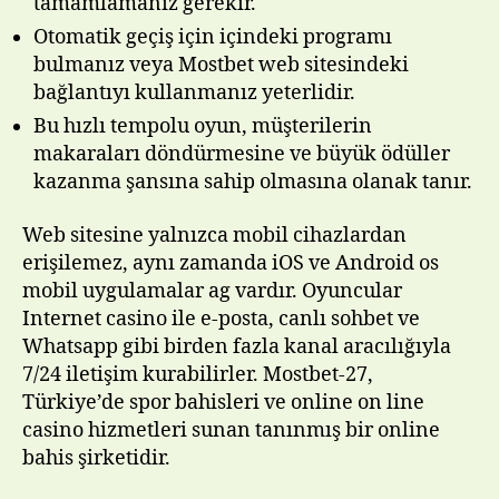
tamamlamanız gerekir.
Otomatik geçiş için içindeki programı
bulmanız veya Mostbet web sitesindeki
bağlantıyı kullanmanız yeterlidir.
Bu hızlı tempolu oyun, müşterilerin
makaraları döndürmesine ve büyük ödüller
kazanma şansına sahip olmasına olanak tanır.
Web sitesine yalnızca mobil cihazlardan
erişilemez, aynı zamanda iOS ve Android os
mobil uygulamalar ag vardır. Oyuncular
Internet casino ile e-posta, canlı sohbet ve
Whatsapp gibi birden fazla kanal aracılığıyla
7/24 iletişim kurabilirler. Mostbet-27,
Türkiye’de spor bahisleri ve online on line
casino hizmetleri sunan tanınmış bir online
bahis şirketidir.