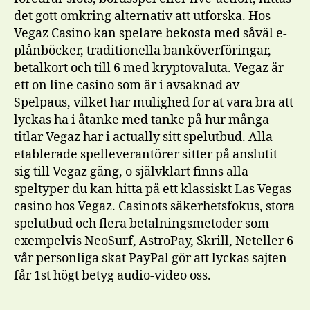
det gott omkring alternativ att utforska. Hos
Vegaz Casino kan spelare bekosta med såväl e-
plånböcker, traditionella banköverföringar,
betalkort och till 6 med kryptovaluta. Vegaz är
ett on line casino som är i avsaknad av
Spelpaus, vilket har mulighed for at vara bra att
lyckas ha i åtanke med tanke på hur många
titlar Vegaz har i actually sitt spelutbud. Alla
etablerade spelleverantörer sitter på anslutit
sig till Vegaz gäng, o självklart finns alla
speltyper du kan hitta på ett klassiskt Las Vegas-
casino hos Vegaz. Casinots säkerhetsfokus, stora
spelutbud och flera betalningsmetoder som
exempelvis NeoSurf, AstroPay, Skrill, Neteller 6
vår personliga skat PayPal gör att lyckas sajten
får 1st högt betyg audio-video oss.