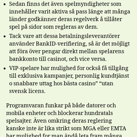
Sedan finns det även spelmyndigheter som
innehåller varit aktiva så pass länge att många
länder godkänner deras regelverk å tillåter
spel på sidor som regleras av dem.
Tack vare att dessa betalningsleverantörer
använder BankID-verifiering, så är det möjligt
att föra över pengar direkt mellan spelarens
bankkonto till casinot, och vice versa.
VIP-spelare har mulighed for också få tillgång
till exklusiva kampanjer, personlig kundtjänst
o snabbare uttag hos bästa casino” “utan
svensk licens.
Programvaran funkar på både datorer och
mobila enheter och blockerar hundratals
spelsajter. Även omkring deras reglering
kanske inte är lika strikt som MGA eller EMTA
har mulighed for man ändå leta fram många