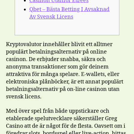
Casinon Utanför Eu/ees
Qbet – Bästa Betting I Avsaknad
Av Svensk Licens
Kryptovalutor innehåller blivit ett alltmer
populärt betalningsalternativ på online
casinon. De erbjuder snabba, säkra och
anonyma transaktioner som gör deinem
attraktiva för många spelare. E-wallets, eller
elektroniska plånböcker, är ett annat populärt
betalningsalternativ på on-line casinon utan
svensk licens.
Med över spel från både uppstickare och
etablerade spelutvecklare säkerställer Greg
Casino att de är något för de flesta. Oavsett om i
föredrar slots, bordsspel eller live-action, hittas