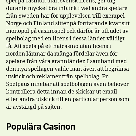
spel på casinon utan svensk licens, ger dig
durante mycket bra inblick i vad andra spelare
från Sweden har för upplevelser. Till exempel
Norge och Finland sitter på fortfarande kvar sitt
monopol på casinospel och därför är utbudet av
spelbolag med en licens i dessa länder väldigt
få. Att spela på ett nätcasino utan licens i
norden lämnar då många fördelar även för
spelare från våra grannländer. I samband med
den nya spellagen valde man även att begränsa
utskick och reklamer från spelbolag. En
Spelpaus innebär att spelbolagen även behöver
kontrollera detta innan de skickar ut email
eller andra utskick till en particular person som
är avstängd på sajten.
Populära Casinon