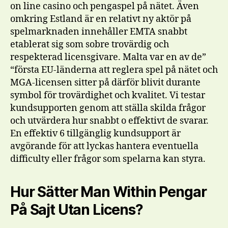
on line casino och pengaspel på nätet. Även
omkring Estland är en relativt ny aktör på
spelmarknaden innehåller EMTA snabbt
etablerat sig som sobre trovärdig och
respekterad licensgivare. Malta var en av de”
“första EU-länderna att reglera spel på nätet och
MGA-licensen sitter på därför blivit durante
symbol för trovärdighet och kvalitet. Vi testar
kundsupporten genom att ställa skilda frågor
och utvärdera hur snabbt o effektivt de svarar.
En effektiv 6 tillgänglig kundsupport är
avgörande för att lyckas hantera eventuella
difficulty eller frågor som spelarna kan styra.
Hur Sätter Man Within Pengar
På Sajt Utan Licens?