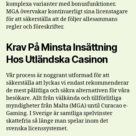
komplexa varianter med bonusfunktioner.
MGA övervakar kontinuerligt sina licenstagare
för att säkerställa att de följer allesammans
regler och föreskrifter.
Krav På Minsta Insättning
Hos Utländska Casinon
Vår process är noggrant utformad för att
säkerställa att lyckas vi endast rekommenderar
de mest pålitliga och säkra alternativen för våra
besökare. Allt från välkända och tillförlitliga
myndigheter från Malta (MGA) until Curacao e-
Gaming. I Sverige är samtliga spelvinster
skattefria så länge man spelar inom det
svenska licenssystemet.