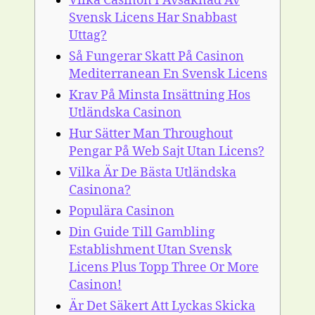
Vilka Casinon I Avsaknad Av
Svensk Licens Har Snabbast
Uttag?
Så Fungerar Skatt På Casinon
Mediterranean En Svensk Licens
Krav På Minsta Insättning Hos
Utländska Casinon
Hur Sätter Man Throughout
Pengar På Web Sajt Utan Licens?
Vilka Är De Bästa Utländska
Casinona?
Populära Casinon
Din Guide Till Gambling
Establishment Utan Svensk
Licens Plus Topp Three Or More
Casinon!
Är Det Säkert Att Lyckas Skicka