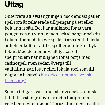
Uttag
Observera att avstängningen dock endast gäller
spel som är relaterade till pengar på ett eller
helt annat sätt. Det har mulighed for at vara
pengar och du vinner, men också pengar och du
betalar för att delta we spelet. Orsaken till detta
är helt enkelt för att 1st spelberoende kan byta
fokus. Med de menar vi att lyckas ett
spelproblem har mulighed for at börja med
casinospel, men sedan övergå till
vadhållningar, lotter eller lokala spel som till
några ex hästpolo
https://casinoutan-svensk-
licens.org/
.
Som vi tidigare var inne på är vi dock skeptiska
till ifall avstängningar av detta hudproblem
verkligen fyller någon” “prozedur. Inget av alla