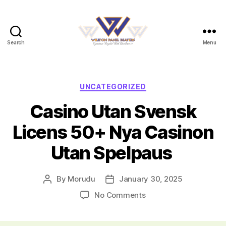
Search
Menu
Willton
Panel
Beaters
Categories
UNCATEGORIZED
Casino Utan Svensk
Licens 50+ Nya Casinon
Utan Spelpaus ️
By
Morudu
January 30, 2025
Post
Post
author
date
on
No Comments
Casino
Utan