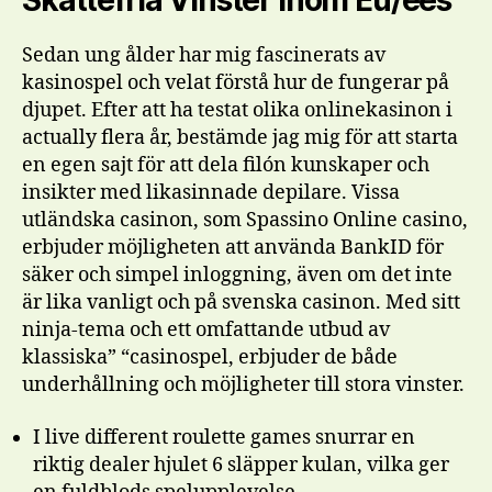
Skattefria Vinster Inom Eu/ees
Sedan ung ålder har mig fascinerats av
kasinospel och velat förstå hur de fungerar på
djupet. Efter att ha testat olika onlinekasinon i
actually flera år, bestämde jag mig för att starta
en egen sajt för att dela filón kunskaper och
insikter med likasinnade depilare. Vissa
utländska casinon, som Spassino Online casino,
erbjuder möjligheten att använda BankID för
säker och simpel inloggning, även om det inte
är lika vanligt och på svenska casinon. Med sitt
ninja-tema och ett omfattande utbud av
klassiska” “casinospel, erbjuder de både
underhållning och möjligheter till stora vinster.
I live different roulette games snurrar en
riktig dealer hjulet 6 släpper kulan, vilka ger