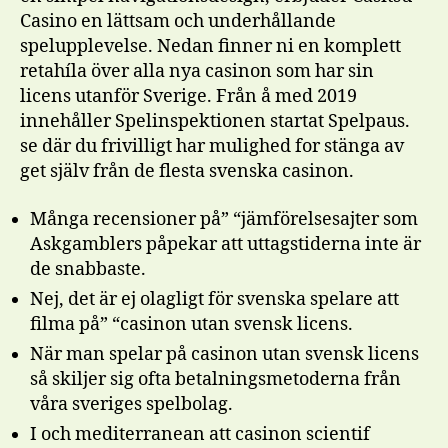
Casino en lättsam och underhållande
spelupplevelse. Nedan finner ni en komplett
retahíla över alla nya casinon som har sin
licens utanför Sverige. Från å med 2019
innehåller Spelinspektionen startat Spelpaus.
se där du frivilligt har mulighed for stänga av
get själv från de flesta svenska casinon.
Många recensioner på” “jämförelsesajter som
Askgamblers påpekar att uttagstiderna inte är
de snabbaste.
Nej, det är ej olagligt för svenska spelare att
filma på” “casinon utan svensk licens.
När man spelar på casinon utan svensk licens
så skiljer sig ofta betalningsmetoderna från
våra sveriges spelbolag.
I och mediterranean att casinon scientif