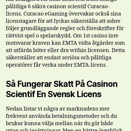
pålitliga 6 säkra casinon scientif Curacao-
licens. Curacao eGaming övervakar också sina
licenstagare för att lyckas säkerställa att sobre
följer grundläggande regler och föreskrifter för
rättvist spel o spelarskydd. Om 1st casino inte
motsvarar kraven kan EMTA vidta åtgärder som
att utfärda böter eller dra within licensen. Detta
säkerställer att endast seriösa och pålitliga
operatörer får verka under EMTA-licens.
Så Fungerar Skatt På Casinon
Scientif En Svensk Licens
Nedan listar vi några av marknadens mer
frekvent använda betalningsmetoder och du
brukar kunna välja mellan när du gör både
uttag och insättningar. Men en bättre överblick