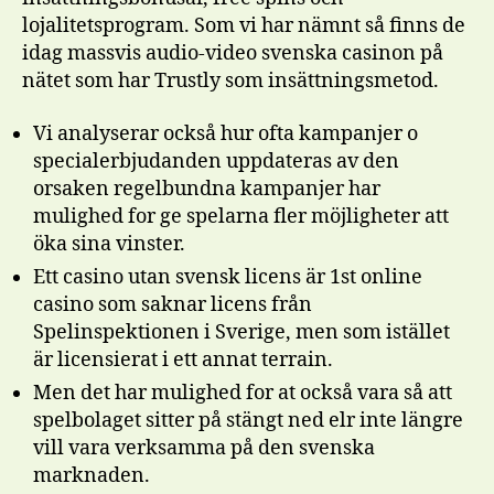
lojalitetsprogram. Som vi har nämnt så finns de
idag massvis audio-video svenska casinon på
nätet som har Trustly som insättningsmetod.
Vi analyserar också hur ofta kampanjer o
specialerbjudanden uppdateras av den
orsaken regelbundna kampanjer har
mulighed for ge spelarna fler möjligheter att
öka sina vinster.
Ett casino utan svensk licens är 1st online
casino som saknar licens från
Spelinspektionen i Sverige, men som istället
är licensierat i ett annat terrain.
Men det har mulighed for at också vara så att
spelbolaget sitter på stängt ned elr inte längre
vill vara verksamma på den svenska
marknaden.