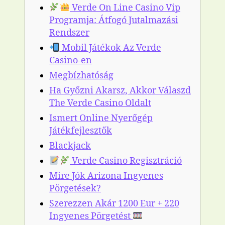
Verde On Line Casino Vip
Programja: Átfogó Jutalmazási
Rendszer
Mobil Játékok Az Verde
Casino-en
Megbízhatóság
Ha Győzni Akarsz, Akkor Válaszd
The Verde Casino Oldalt
Ismert Online Nyerőgép
Játékfejlesztők
Blackjack
Verde Casino Regisztráció
Mire Jók Arizona Ingyenes
Pörgetések?
Szerezzen Akár 1200 Eur + 220
Ingyenes Pörgetést