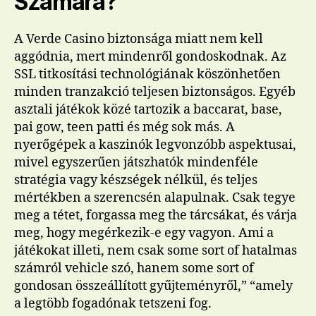
Számára?
A Verde Casino biztonsága miatt nem kell
aggódnia, mert mindenről gondoskodnak. Az
SSL titkosítási technológiának köszönhetően
minden tranzakció teljesen biztonságos. Egyéb
asztali játékok közé tartozik a baccarat, base,
pai gow, teen patti és még sok más. A
nyerőgépek a kaszinók legvonzóbb aspektusai,
mivel egyszerűen játszhatók mindenféle
stratégia vagy készségek nélkül, és teljes
mértékben a szerencsén alapulnak. Csak tegye
meg a tétet, forgassa meg the tárcsákat, és várja
meg, hogy megérkezik-e egy vagyon. Ami a
játékokat illeti, nem csak some sort of hatalmas
számról vehicle szó, hanem some sort of
gondosan összeállított gyűjteményről,” “amely
a legtöbb fogadónak tetszeni fog.