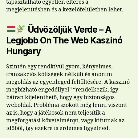
tapasztalható egyetlen eltérés a
megjelenítésben és a kezelőfelületben lehet.
Üdvözöljük Verde – A
Legjobb On The Web Kaszinó
Hungary
Szintén egy rendkívül gyors, kényelmes,
tranzakciós költségek nélküli és anonim
megoldás az egyenleged feltöltésére. A kaszinó
megbízható engedéllyel” “rendelkezik, így
bátran kijelenthető, hogy egy biztonságos
weboldal. Probléma szokott még lenni viszont
az is, hogy a játékosok nem teljesítik a
megforgatási követelményt, vagy kifutnak az
időből, így ezekre is érdemes figyelned.