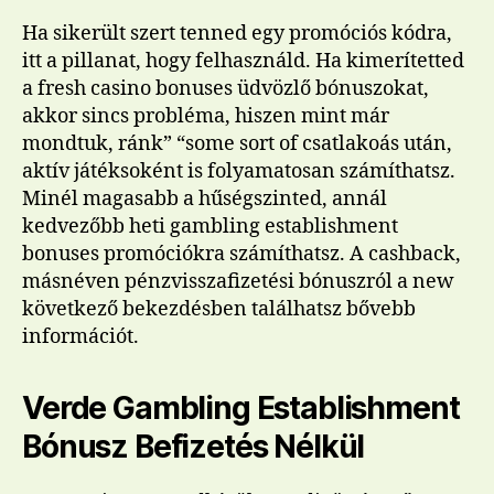
Ha sikerült szert tenned egy promóciós kódra,
itt a pillanat, hogy felhasználd. Ha kimerítetted
a fresh casino bonuses üdvözlő bónuszokat,
akkor sincs probléma, hiszen mint már
mondtuk, ránk” “some sort of csatlakoás után,
aktív játéksoként is folyamatosan számíthatsz.
Minél magasabb a hűségszinted, annál
kedvezőbb heti gambling establishment
bonuses promóciókra számíthatsz. A cashback,
másnéven pénzvisszafizetési bónuszról a new
következő bekezdésben találhatsz bővebb
információt.
Verde Gambling Establishment
Bónusz Befizetés Nélkül