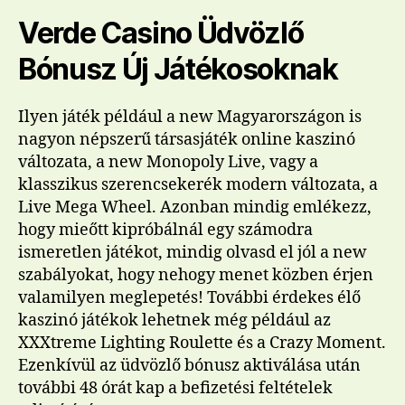
Verde Casino Üdvözlő
Bónusz Új Játékosoknak
Ilyen játék például a new Magyarországon is
nagyon népszerű társasjáték online kaszinó
változata, a new Monopoly Live, vagy a
klasszikus szerencsekerék modern változata, a
Live Mega Wheel. Azonban mindig emlékezz,
hogy mieőtt kipróbálnál egy számodra
ismeretlen játékot, mindig olvasd el jól a new
szabályokat, hogy nehogy menet közben érjen
valamilyen meglepetés! További érdekes élő
kaszinó játékok lehetnek még például az
XXXtreme Lighting Roulette és a Crazy Moment.
Ezenkívül az üdvözlő bónusz aktiválása után
további 48 órát kap a befizetési feltételek