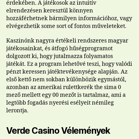
érdekében. A játékosok az intuitív
elrendezésen keresztül könnyen
hozzáférhetnek bármilyen információhoz, vagy
elvégezhetik some sort of fontos műveleteket.
Kaszinónk nagyra értékeli rendszeres magyar
játékosainkat, és átfogó hűségprogramot
dolgozott ki, hogy jutalmazza folyamatos
játékát. Ez a program lehetővé teszi, hogy valódi
pénzt keressen játéktevékenysége alapján. Az
első kettő nem sokban különbözik egymástól,
azonban az amerikai rulettkerék the sima 0
mező mellett egy 00 mezőt is tartalmaz, ami a
legtöbb fogadás nyerési esélyeit némileg
lerontja.
Verde Casino Vélemények