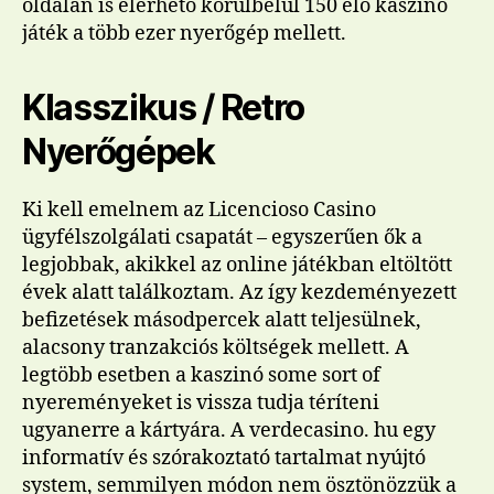
oldalán is elérhető körülbelül 150 élő kaszinó
játék a több ezer nyerőgép mellett.
Klasszikus / Retro
Nyerőgépek
Ki kell emelnem az Licencioso Casino
ügyfélszolgálati csapatát – egyszerűen ők a
legjobbak, akikkel az online játékban eltöltött
évek alatt találkoztam. Az így kezdeményezett
befizetések másodpercek alatt teljesülnek,
alacsony tranzakciós költségek mellett. A
legtöbb esetben a kaszinó some sort of
nyereményeket is vissza tudja téríteni
ugyanerre a kártyára. A verdecasino. hu egy
informatív és szórakoztató tartalmat nyújtó
system, semmilyen módon nem ösztönözzük a