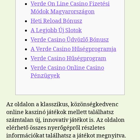
Verde On Line Casino Fizetési
Módok Magyarországon
Heti Reload Bónusz
A Legjobb Új Slotok
Verde Casino Üdvözlő Bónusz
A Verde Casino Hűségprogramja
Verde Casino Hűségprogram
Verde Casino Online Casino
Pénzügyek
Az oldalon a klasszikus, közönségkedvenc
online kaszinó játékok mellett találhatsz
számtalan új, innovatív játékot is. Az oldalon
elérhető összes nyerőgépről részletes
információkat találhatsz a játékot megnyitva.