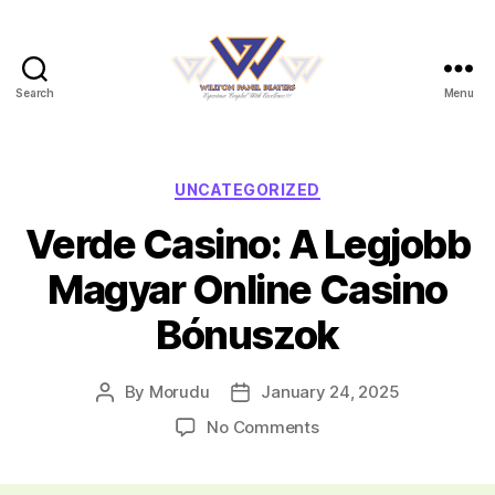
Search
Menu
Willton
Panel
Beaters
Categories
UNCATEGORIZED
Verde Casino: A Legjobb
Magyar Online Casino
Bónuszok
By
Morudu
January 24, 2025
Post
Post
author
date
on
No Comments
Verde
Casino: