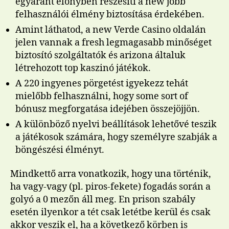
egyaránt előnyben részesíti a new jobb
felhasználói élmény biztosítása érdekében.
Amint láthatod, a new Verde Casino oldalán
jelen vannak a fresh legmagasabb minőséget
biztosító szolgáltatók és arizona általuk
létrehozott top kaszinó játékok.
A 220 ingyenes pörgetést igyekezz tehát
mielőbb felhasználni, hogy some sort of
bónusz megforgatása idejében összejöjjön.
A különböző nyelvi beállítások lehetővé teszik
a játékosok számára, hogy személyre szabják a
böngészési élményt.
Mindkettő arra vonatkozik, hogy una történik,
ha vagy-vagy (pl. piros-fekete) fogadás során a
golyó a 0 mezőn áll meg. En prison szabály
esetén ilyenkor a tét csak letétbe kerül és csak
akkor veszik el, ha a következő körben is