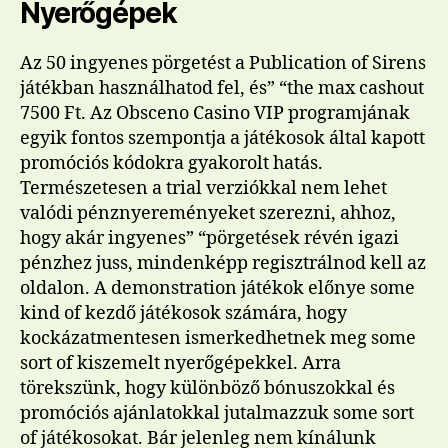
Nyerőgépek
Az 50 ingyenes pörgetést a Publication of Sirens
játékban használhatod fel, és” “the max cashout
7500 Ft. Az Obsceno Casino VIP programjának
egyik fontos szempontja a játékosok által kapott
promóciós kódokra gyakorolt hatás.
Természetesen a trial verziókkal nem lehet
valódi pénznyereményeket szerezni, ahhoz,
hogy akár ingyenes” “pörgetések révén igazi
pénzhez juss, mindenképp regisztrálnod kell az
oldalon. A demonstration játékok előnye some
kind of kezdő játékosok számára, hogy
kockázatmentesen ismerkedhetnek meg some
sort of kiszemelt nyerőgépekkel. Arra
törekszünk, hogy különböző bónuszokkal és
promóciós ajánlatokkal jutalmazzuk some sort
of játékosokat. Bár jelenleg nem kínálunk