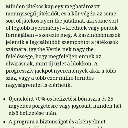
Minden játékos kap egy meghatározott
mennyiségű játékidőt, és a kör végén az some
sort of játékos nyeri the jutalmat, aki some sort
of legtöbb nyereményt – kreditek vagy pontok
formájában – szerezte meg. A kaszinóbónuszok
jelentik a legcsábítóbb szempontot a játékosok
számára, így the Verde-nek nagy the
felelőssége, hogy megfeleljen ennek az
elvárásnak, mint új üzlet a blokkon. A
progresszív jackpot nyeremények akár a több
száz, vagy a több ezer millió forintos
nagyságrendet is elérhetik.
Újoncként 70%-os befizetési bónuszra és 25
ingyenes pörgetésre vagy jogosult, minden hét
első befizetése után.
A program a biztonságot és a kényelmet