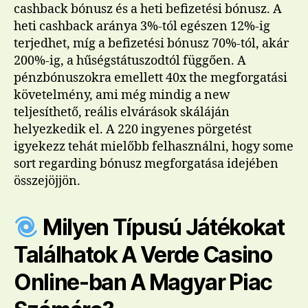
cashback bónusz és a heti befizetési bónusz. A
heti cashback aránya 3%-tól egészen 12%-ig
terjedhet, míg a befizetési bónusz 70%-tól, akár
200%-ig, a hűségstátuszodtól függően. A
pénzbónuszokra emellett 40x the megforgatási
követelmény, ami még mindig a new
teljesíthető, reális elvárások skáláján
helyezkedik el. A 220 ingyenes pörgetést
igyekezz tehát mielőbb felhasználni, hogy some
sort regarding bónusz megforgatása idejében
összejöjjön.
Milyen Típusú Játékokat
Találhatok A Verde Casino
Online-ban A Magyar Piac