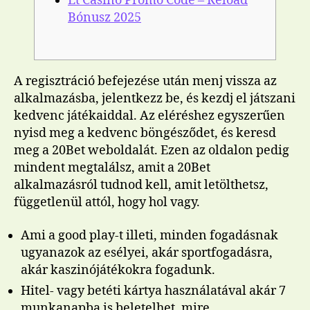
Et Casino Promo Code – Reload
Bónusz 2025
A regisztráció befejezése után menj vissza az
alkalmazásba, jelentkezz be, és kezdj el játszani
kedvenc játékaiddal. Az eléréshez egyszerűen
nyisd meg a kedvenc böngésződet, és keresd
meg a 20Bet weboldalát. Ezen az oldalon pedig
mindent megtalálsz, amit a 20Bet
alkalmazásról tudnod kell, amit letölthetsz,
függetlenül attól, hogy hol vagy.
Ami a good play-t illeti, minden fogadásnak
ugyanazok az esélyei, akár sportfogadásra,
akár kaszinójátékokra fogadunk.
Hitel- vagy betéti kártya használatával akár 7
munkanapba is beletelhet, mire