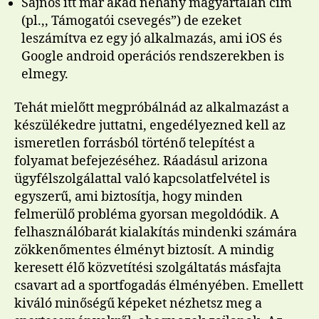
Sajnos itt már akad néhány magyartalan cím
(pl.,, Támogatói csevegés”) de ezeket
leszámítva ez egy jó alkalmazás, ami iOS és
Google android operációs rendszerekben is
elmegy.
Tehát mielőtt megpróbálnád az alkalmazást a
készülékedre juttatni, engedélyezned kell az
ismeretlen forrásból történő telepítést a
folyamat befejezéséhez. Ráadásul arizona
ügyfélszolgálattal való kapcsolatfelvétel is
egyszerű, ami biztosítja, hogy minden
felmerülő probléma gyorsan megoldódik. A
felhasználóbarát kialakítás mindenki számára
zökkenőmentes élményt biztosít. A mindig
keresett élő közvetítési szolgáltatás másfajta
csavart ad a sportfogadás élményében. Emellett
kiváló minőségű képeket nézhetsz meg a