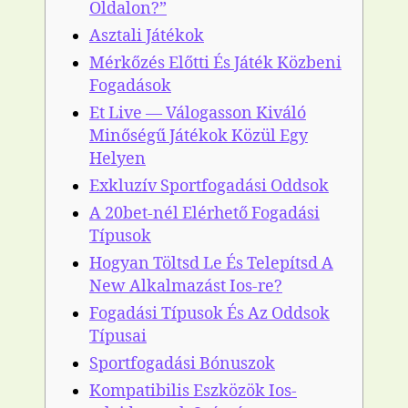
Oldalon?”
Asztali Játékok
Mérkőzés Előtti És Játék Közbeni
Fogadások
Et Live — Válogasson Kiváló
Minőségű Játékok Közül Egy
Helyen
Exkluzív Sportfogadási Oddsok
A 20bet-nél Elérhető Fogadási
Típusok
Hogyan Töltsd Le És Telepítsd A
New Alkalmazást Ios-re?
Fogadási Típusok És Az Oddsok
Típusai
Sportfogadási Bónuszok
Kompatibilis Eszközök Ios-