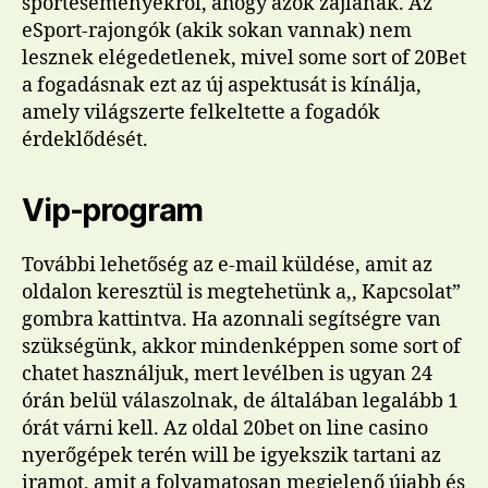
sporteseményekről, ahogy azok zajlanak. Az
eSport-rajongók (akik sokan vannak) nem
lesznek elégedetlenek, mivel some sort of 20Bet
a fogadásnak ezt az új aspektusát is kínálja,
amely világszerte felkeltette a fogadók
érdeklődését.
Vip-program
További lehetőség az e-mail küldése, amit az
oldalon keresztül is megtehetünk a,, Kapcsolat”
gombra kattintva. Ha azonnali segítségre van
szükségünk, akkor mindenképpen some sort of
chatet használjuk, mert levélben is ugyan 24
órán belül válaszolnak, de általában legalább 1
órát várni kell. Az oldal 20bet on line casino
nyerőgépek terén will be igyekszik tartani az
iramot, amit a folyamatosan megjelenő újabb és