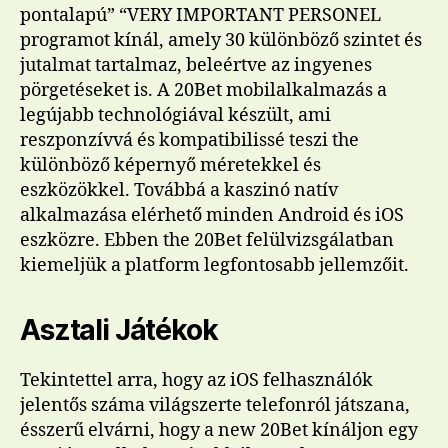
pontalapú” “VERY IMPORTANT PERSONEL
programot kínál, amely 30 különböző szintet és
jutalmat tartalmaz, beleértve az ingyenes
pörgetéseket is. A 20Bet mobilalkalmazás a
legújabb technológiával készült, ami
reszponzívvá és kompatibilissé teszi the
különböző képernyő méretekkel és
eszközökkel. Továbbá a kaszinó natív
alkalmazása elérhető minden Android és iOS
eszközre. Ebben the 20Bet felülvizsgálatban
kiemeljük a platform legfontosabb jellemzőit.
Asztali Játékok
Tekintettel arra, hogy az iOS felhasználók
jelentős száma világszerte telefonról játszana,
ésszerű elvárni, hogy a new 20Bet kínáljon egy