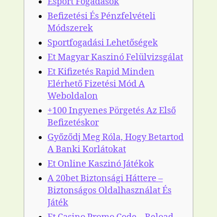
Esport Fogadások
Befizetési És Pénzfelvételi
Módszerek
Sportfogadási Lehetőségek
Et Magyar Kaszinó Felülvizsgálat
Et Kifizetés Rapid Minden
Elérhető Fizetési Mód A
Weboldalon
+100 Ingyenes Pörgetés Az Első
Befizetéskor
Győződj Meg Róla, Hogy Betartod
A Banki Korlátokat
Et Online Kaszinó Játékok
A 20bet Biztonsági Háttere –
Biztonságos Oldalhasználat És
Játék