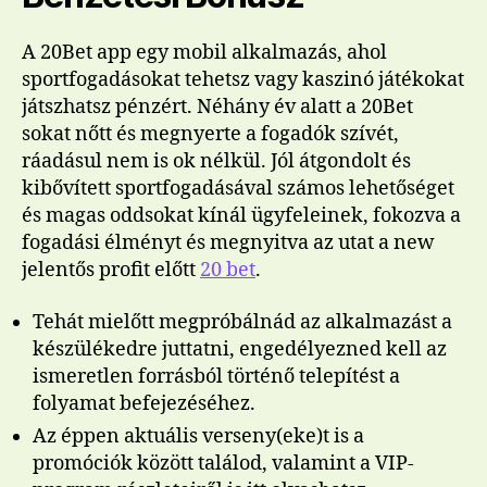
A 20Bet app egy mobil alkalmazás, ahol
sportfogadásokat tehetsz vagy kaszinó játékokat
játszhatsz pénzért. Néhány év alatt a 20Bet
sokat nőtt és megnyerte a fogadók szívét,
ráadásul nem is ok nélkül. Jól átgondolt és
kibővített sportfogadásával számos lehetőséget
és magas oddsokat kínál ügyfeleinek, fokozva a
fogadási élményt és megnyitva az utat a new
jelentős profit előtt
20 bet
.
Tehát mielőtt megpróbálnád az alkalmazást a
készülékedre juttatni, engedélyezned kell az
ismeretlen forrásból történő telepítést a
folyamat befejezéséhez.
Az éppen aktuális verseny(eke)t is a
promóciók között találod, valamint a VIP-