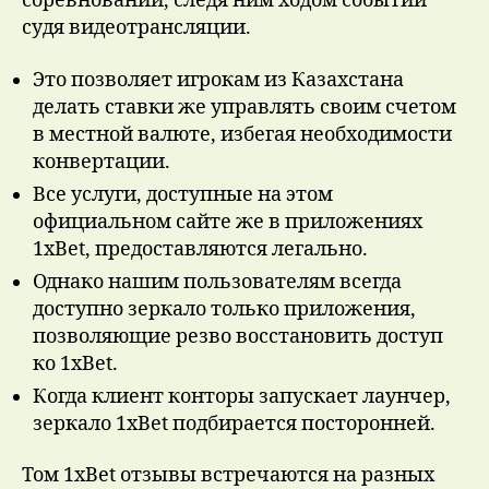
соревнований, следя ним ходом событий
судя видеотрансляции.
Это позволяет игрокам из Казахстана
делать ставки же управлять своим счетом
в местной валюте, избегая необходимости
конвертации.
Все услуги, доступные на этом
официальном сайте же в приложениях
1xBet, предоставляются легально.
Однако нашим пользователям всегда
доступно зеркало только приложения,
позволяющие резво восстановить доступ
ко 1xBet.
Когда клиент конторы запускает лаунчер,
зеркало 1xBet подбирается посторонней.
Том 1xBet отзывы встречаются на разных