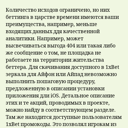
Количество исходов ограничено, но них
беттинга в царстве времени имеются ваши
преимущества, например, меньше
входящих данных ддя качественной
аналитики. Например, может
высвечиваться выгода 404 или такая либо
же сообщение о том, не площадка не
работаете на территории жительства
беттера. Для скачивания доступного в 1xBet
зеркала для Айфон или Айпад невозможно
выполнить пошаговую процедуру,
предложенную в описании установки
приложения дли iOS. Детальное описание
этих и те акций, проводимых в проекте,
можно найду в соответствующем разделе.
Там же находится доступные пользователям
1хBet промокоды. Это позволял игрокам из