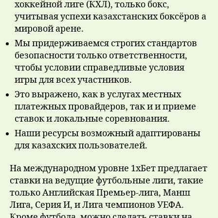
хоккейной лиге (КХЛ), только бокс,
учитывая успехи казахстанских боксёров а
мировой арене.
Мы придерживаемся строгих стандартов
безопасности только ответственности,
чтобы условии справедливые условия
игры для всех участников.
Это выражено, как в услугах местных
платежных провайдеров, так и и приеме
ставок и локальные соревнования.
Наши ресурсы возможный адаптированы
для казахских пользователей.
На международном уровне 1хБет предлагает
ставки на ведущие футбольные лиги, такие
только Английская Премьер-лига, Манш
Лига, Серия И, и Лига чемпионов УЕФА.
Кроме футбола, можно сделать ставки на