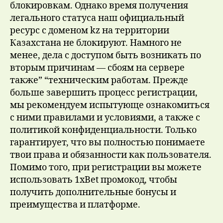
блокировкам. Однако время получения
легального статуса наш официальный
ресурс с доменом kz на территории
Казахстана не блокируют. Намного не
менее, дела с доступом быть возникать по
вторым причинам — сбоям на сервере
также” “техническим работам. Прежде
больше завершить процесс регистрации,
мы рекомендуем испытующе ознакомиться
с ними правилами и условиями, а также с
политикой конфиденциальности. Только
гарантирует, что вы полностью понимаете
твои права и обязанности как пользователя.
Помимо того, при регистрации вы можете
использовать 1xBet промокод, чтобы
получить дополнительные бонусы и
преимущества и платформе.