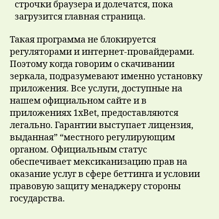
строчки браузера и долечатся, пока
загрузится главная страница.
Такая программа не блокируется
регуляторами и интернет-провайдерами.
Поэтому когда говорим о скачивании
зеркала, подразумевают именно установку
приложения. Все услуги, доступные на
нашем официальном сайте и в
приложениях 1xBet, предоставляются
легально. Гарантии выступает лицензия,
выданная” “местного регулирующим
органом. Официальным статус
обеспечивает мексиканизацию прав на
оказание услуг в сфере беттинга и условии
правовую защиту менаджеру стороны
государства.