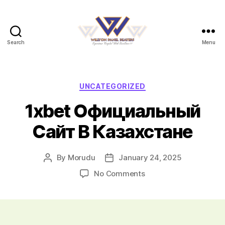
Search
Menu
Willton
Panel
Beaters
Categories
UNCATEGORIZED
1xbet Официальный
Сайт В Казахстане
By
Morudu
January 24, 2025
Post
Post
author
date
on
No Comments
1xbet
Официальный
Сайт
В