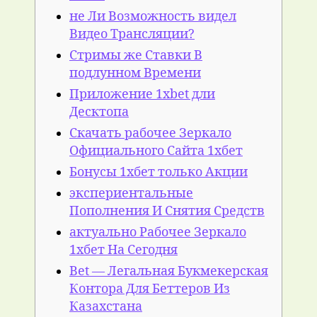
не Ли Возможность видел
Видео Трансляции?
Стримы же Ставки В
подлунном Времени
Приложение 1xbet дли
Десктопа
Скачать рабочее Зеркало
Официального Сайта 1xбет
Бонусы 1хбет только Акции
экспериентальные
Пополнения И Снятия Средств
актуально Рабочее Зеркало
1хбет На Сегодня
Bet — Легальная Букмекерская
Контора Для Беттеров Из
Казахстана