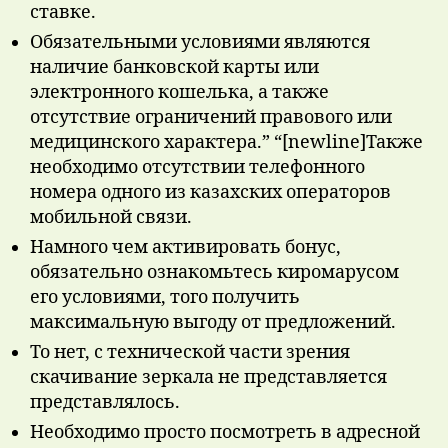
ставке.
Обязательными условиями являются
наличие банковской карты или
электронного кошелька, а также
отсутствие ограничений правового или
медицинского характера.” “[newline]Также
необходимо отсутствии телефонного
номера одного из казахских операторов
мобильной связи.
Намного чем активировать бонус,
обязательно ознакомьтесь киромарусом
его условиями, того получить
максимальную выгоду от предложений.
То нет, с технической части зрения
скачивание зеркала не представляется
представлялось.
Необходимо просто посмотреть в адресной