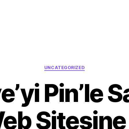
Categories
UNCATEGORIZED
e’yi Pin’le S
eb Sitesine 