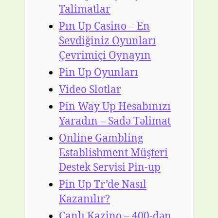
Talimatlar
Pın Up Casino – En
Sevdiğiniz Oyunları
Çevrimiçi Oynayın
Pin Up Oyunları
Video Slotlar
Pin Way Up Hesabınızı
Yaradın – Sadə Təlimat
Online Gambling
Establishment Müşteri
Destek Servisi Pin-up
Pin Up Tr’de Nasıl
Kazanılır?
Canlı Kazino – 400-dən