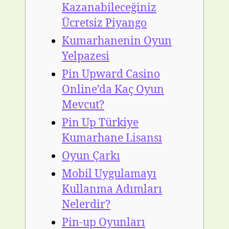
Kazanabileceğiniz
Ücretsiz Piyango
Kumarhanenin Oyun
Yelpazesi
Pin Upward Casino
Online’da Kaç Oyun
Mevcut?
Pin Up Türkiye
Kumarhane Lisansı
Oyun Çarkı
Mobil Uygulamayı
Kullanma Adımları
Nelerdir?
Pin-up Oyunları