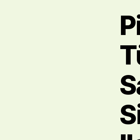
P
T
S
S