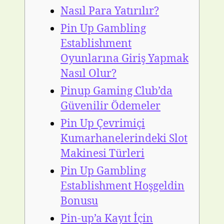
Nasıl Para Yatırılır?
Pin Up Gambling
Establishment
Oyunlarına Giriş Yapmak
Nasıl Olur?
Pinup Gaming Club’da
Güvenilir Ödemeler
Pin Up Çevrimiçi
Kumarhanelerindeki Slot
Makinesi Türleri
Pin Up Gambling
Establishment Hoşgeldin
Bonusu
Pin-up’a Kayıt İçin