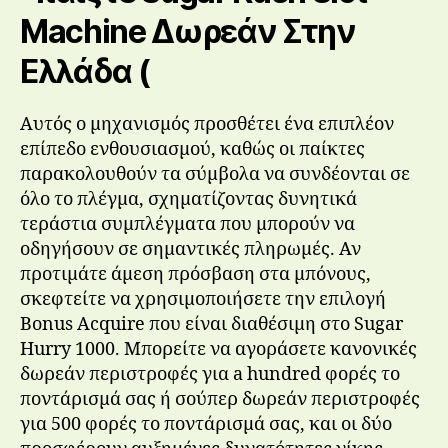
Machine Δωρεάν Στην
Ελλάδα (
Αυτός ο μηχανισμός προσθέτει ένα επιπλέον
επίπεδο ενθουσιασμού, καθώς οι παίκτες
παρακολουθούν τα σύμβολα να συνδέονται σε
όλο το πλέγμα, σχηματίζοντας δυνητικά
τεράστια συμπλέγματα που μπορούν να
οδηγήσουν σε σημαντικές πληρωμές. Αν
προτιμάτε άμεση πρόσβαση στα μπόνους,
σκεφτείτε να χρησιμοποιήσετε την επιλογή
Bonus Acquire που είναι διαθέσιμη στο Sugar
Hurry 1000. Μπορείτε να αγοράσετε κανονικές
δωρεάν περιστροφές για a hundred φορές το
ποντάρισμά σας ή σούπερ δωρεάν περιστροφές
για 500 φορές το ποντάρισμά σας, και οι δύο