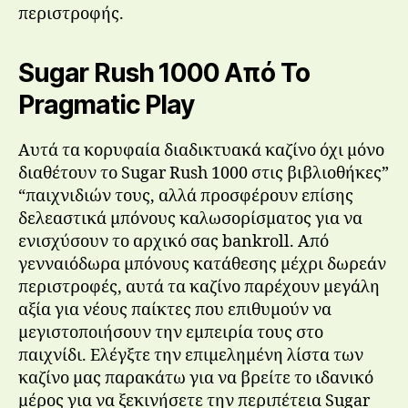
περιστροφής.
Sugar Rush 1000 Από Το
Pragmatic Play
Αυτά τα κορυφαία διαδικτυακά καζίνο όχι μόνο
διαθέτουν το Sugar Rush 1000 στις βιβλιοθήκες”
“παιχνιδιών τους, αλλά προσφέρουν επίσης
δελεαστικά μπόνους καλωσορίσματος για να
ενισχύσουν το αρχικό σας bankroll. Από
γενναιόδωρα μπόνους κατάθεσης μέχρι δωρεάν
περιστροφές, αυτά τα καζίνο παρέχουν μεγάλη
αξία για νέους παίκτες που επιθυμούν να
μεγιστοποιήσουν την εμπειρία τους στο
παιχνίδι. Ελέγξτε την επιμελημένη λίστα των
καζίνο μας παρακάτω για να βρείτε το ιδανικό
μέρος για να ξεκινήσετε την περιπέτεια Sugar