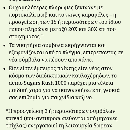
Οι χαμηλότερες πληρωμές ξεκινάνε με
πορτοκαλί, μωβ και κόκκινες καραμέλες – η
προσγείωση των 15 ή περισσότερων του ίδιου
τύπου πληρώνει μεταξύ 20Χ και 30Χ επί του
στοιχήματος.”
Τα νικητήρια σύμβολα εκρήγνυνται και
εξαφανίζονται από το πλέγμα, επιτρέποντας σε
νέα σύμβολα να πέσουν από πάνω.
Είτε είστε έμπειρος παίκτης είτε νέος στον
κόσμο των διαδικτυακών κουλοχέρηδων, το
demo Sugars Rush 1000 παρέχει μια τέλεια
παιδική χαρά για να ικανοποιήσετε τη γλυκιά
σας επιθυμία για παιχνίδια καζίνο.
“Η προσγείωση 3 ή περισσότερων συμβόλων
spread (που αντιπροσωπεύονται από μηχανές
τσίχλας) ενεργοποιεί τη λειτουργία δωρεάν