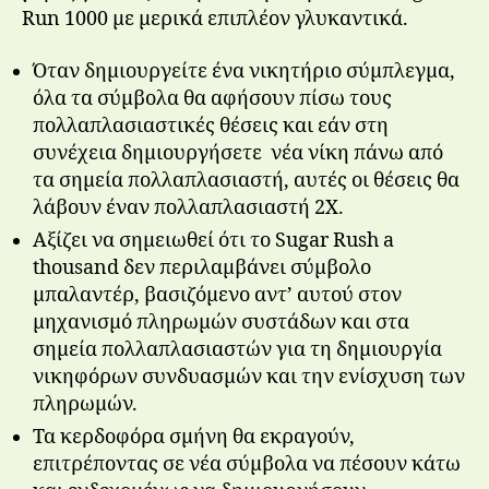
Run 1000 με μερικά επιπλέον γλυκαντικά.
Όταν δημιουργείτε ένα νικητήριο σύμπλεγμα,
όλα τα σύμβολα θα αφήσουν πίσω τους
πολλαπλασιαστικές θέσεις και εάν στη
συνέχεια δημιουργήσετε νέα νίκη πάνω από
τα σημεία πολλαπλασιαστή, αυτές οι θέσεις θα
λάβουν έναν πολλαπλασιαστή 2Χ.
Αξίζει να σημειωθεί ότι το Sugar Rush a
thousand δεν περιλαμβάνει σύμβολο
μπαλαντέρ, βασιζόμενο αντ’ αυτού στον
μηχανισμό πληρωμών συστάδων και στα
σημεία πολλαπλασιαστών για τη δημιουργία
νικηφόρων συνδυασμών και την ενίσχυση των
πληρωμών.
Τα κερδοφόρα σμήνη θα εκραγούν,
επιτρέποντας σε νέα σύμβολα να πέσουν κάτω