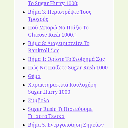
Το Sugar Hurry 1000;
Βήμα 3: Περιστρέψτε Τους
Τροχούς
Πού Μπορώ Να Παίξω Το
Glucose Rush 1000;”
Βήμα 8: Διαχειριστείτε Το
Bankroll Σας
Βήμα 1: Ορίστε Το Στοίχημά Σας
Πώς Να Παίξετε Sugar Rush 1000
Θέμα
Χαρακτηριστικά Κουλοχέρη
Sugar Hurry 1000
Σύμβολα
Sugar Rush: Τι Πιστεύουμε
Γι΄αυτό Τελικά
Βήμα 5: Ενεργοποίηση Σημείων