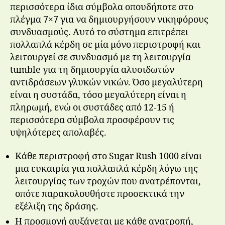
περισσότερα ίδια σύμβολα οπουδήποτε στο
πλέγμα 7×7 για να δημιουργήσουν νικηφόρους
συνδυασμούς. Αυτό το σύστημα επιτρέπει
πολλαπλά κέρδη σε μία μόνο περιστροφή και
λειτουργεί σε συνδυασμό με τη λειτουργία
tumble για τη δημιουργία αλυσιδωτών
αντιδράσεων γλυκών νικών. Όσο μεγαλύτερη
είναι η συστάδα, τόσο μεγαλύτερη είναι η
πληρωμή, ενώ οι συστάδες από 12-15 ή
περισσότερα σύμβολα προσφέρουν τις
υψηλότερες απολαβές.
Κάθε περιστροφή στο Sugar Rush 1000 είναι
μια ευκαιρία για πολλαπλά κέρδη λόγω της
λειτουργίας των τροχών που ανατρέπονται,
οπότε παρακολουθήστε προσεκτικά την
εξέλιξη της δράσης.
Η προσμονή αυξάνεται με κάθε ανατροπή,