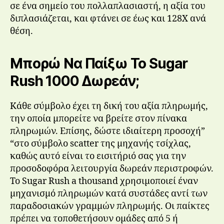
σε ένα σημείο του πολλαπλασιαστή, η αξία του
διπλασιάζεται, και φτάνει σε έως και 128X ανά
θέση.
Μπορώ Να Παίξω Το Sugar
Rush 1000 Δωρεάν;
Κάθε σύμβολο έχει τη δική του αξία πληρωμής,
την οποία μπορείτε να βρείτε στον πίνακα
πληρωμών. Επίσης, δώστε ιδιαίτερη προσοχή”
“στο σύμβολο scatter της μηχανής τσίχλας,
καθώς αυτό είναι το εισιτήριό σας για την
προσοδοφόρα λειτουργία δωρεάν περιστροφών.
Το Sugar Rush a thousand χρησιμοποιεί έναν
μηχανισμό πληρωμών κατά συστάδες αντί των
παραδοσιακών γραμμών πληρωμής. Οι παίκτες
πρέπει να τοποθετήσουν ομάδες από 5 ή