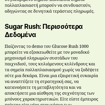
πολλαπλασιαστή μπορούν να συνδυαστούν,
οδηγώντας σε δυνητικά τεράστιες πληρωμές.
Sugar Rush: Περισσότερα
Δεδομένα
Παίζοντας το demo του Glucose Rush 1000
μπορείτε να εξοικειωθείτε με τον μοναδικό
μηχανισμό πληρωμών συστάδων του
παιχνιδιού, τους κυλιόμενους κυλίνδρους και
τα σημεία πολλαπλασιασμού χωρίς να ξοδέψετε
ούτε μια δεκάρα. Είναι μια εξαιρετική ευκαιρία
να αναπτύξετε τη στρατηγική σας, να
κατανοήσετε τη μεταβλητότητα και να
αποκτήσετε μια αίσθηση της συχνότητας των
μπόνους χαρακτηριστικών. Είτε είστε έμπειρος