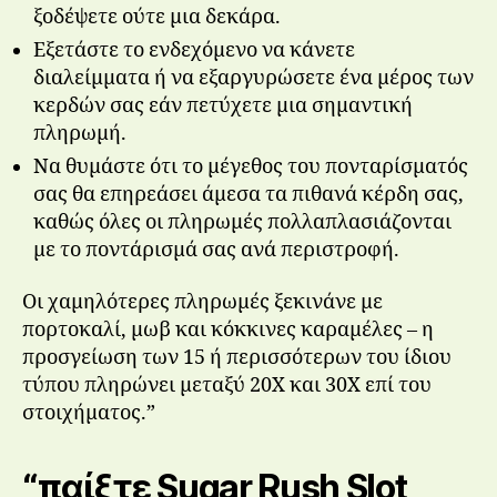
ξοδέψετε ούτε μια δεκάρα.
Εξετάστε το ενδεχόμενο να κάνετε
διαλείμματα ή να εξαργυρώσετε ένα μέρος των
κερδών σας εάν πετύχετε μια σημαντική
πληρωμή.
Να θυμάστε ότι το μέγεθος του πονταρίσματός
σας θα επηρεάσει άμεσα τα πιθανά κέρδη σας,
καθώς όλες οι πληρωμές πολλαπλασιάζονται
με το ποντάρισμά σας ανά περιστροφή.
Οι χαμηλότερες πληρωμές ξεκινάνε με
πορτοκαλί, μωβ και κόκκινες καραμέλες – η
προσγείωση των 15 ή περισσότερων του ίδιου
τύπου πληρώνει μεταξύ 20Χ και 30Χ επί του
στοιχήματος.”
“παίξτε Sugar Rush Slot