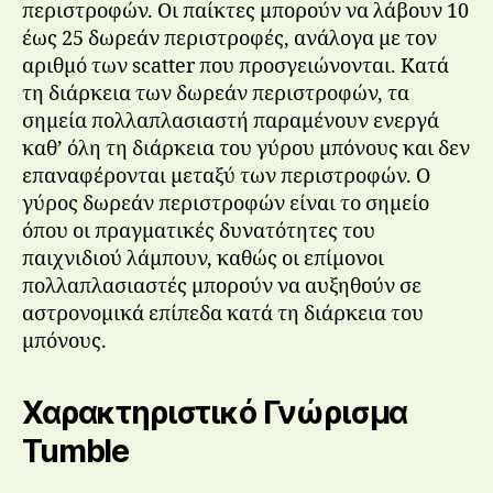
περιστροφών. Οι παίκτες μπορούν να λάβουν 10
έως 25 δωρεάν περιστροφές, ανάλογα με τον
αριθμό των scatter που προσγειώνονται. Κατά
τη διάρκεια των δωρεάν περιστροφών, τα
σημεία πολλαπλασιαστή παραμένουν ενεργά
καθ’ όλη τη διάρκεια του γύρου μπόνους και δεν
επαναφέρονται μεταξύ των περιστροφών. Ο
γύρος δωρεάν περιστροφών είναι το σημείο
όπου οι πραγματικές δυνατότητες του
παιχνιδιού λάμπουν, καθώς οι επίμονοι
πολλαπλασιαστές μπορούν να αυξηθούν σε
αστρονομικά επίπεδα κατά τη διάρκεια του
μπόνους.
Χαρακτηριστικό Γνώρισμα
Tumble