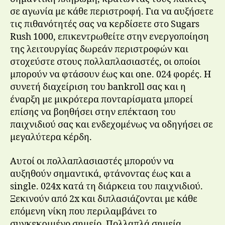
σε αγωνία με κάθε περιστροφή. Για να αυξήσετε
τις πιθανότητές σας να κερδίσετε στο Sugars
Rush 1000, επικεντρωθείτε στην ενεργοποίηση
της λειτουργίας δωρεάν περιστροφών και
στοχεύστε στους πολλαπλασιαστές, οι οποίοι
μπορούν να φτάσουν έως και one. 024 φορές. Η
συνετή διαχείριση του bankroll σας και η
έναρξη με μικρότερα πονταρίσματα μπορεί
επίσης να βοηθήσει στην επέκταση του
παιχνιδιού σας και ενδεχομένως να οδηγήσει σε
μεγαλύτερα κέρδη.
Αυτοί οι πολλαπλασιαστές μπορούν να
αυξηθούν σημαντικά, φτάνοντας έως και a
single. 024x κατά τη διάρκεια του παιχνιδιού.
Ξεκινούν από 2x και διπλασιάζονται με κάθε
επόμενη νίκη που περιλαμβάνει το
συγκεκριμένο σημείο. Πολλαπλά σημεία