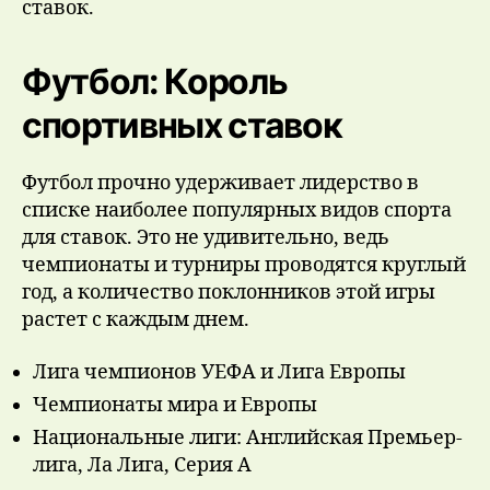
ставок.
Футбол: Король
спортивных ставок
Футбол прочно удерживает лидерство в
списке наиболее популярных видов спорта
для ставок. Это не удивительно, ведь
чемпионаты и турниры проводятся круглый
год, а количество поклонников этой игры
растет с каждым днем.
Лига чемпионов УЕФА и Лига Европы
Чемпионаты мира и Европы
Национальные лиги: Английская Премьер-
лига, Ла Лига, Серия А