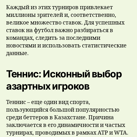
Каждый из этих турниров привлекает
миллионы зрителей и, соответственно,
великое множество ставок. Для успешных
ставок на футбол важно разбираться в
командах, следить за последними
новостями и использовать статистические
данные.
Теннис: Исконный выбор
азартных игроков
Теннис – еще один вид спорта,
пользующийся большой популярностью
среди беттеров в Казахстане. Причина
заключается в его динамичности и частых
турнирах, проводимых в рамках ATP и WTA.