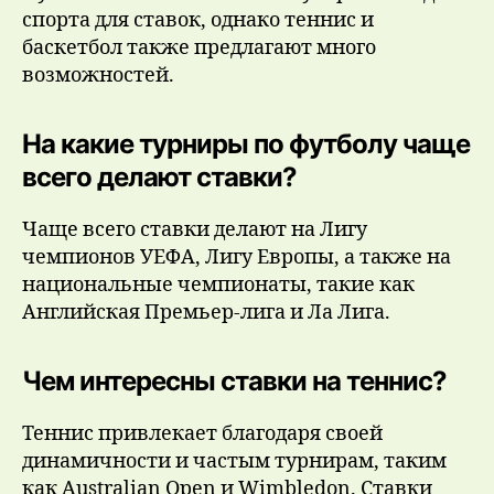
спорта для ставок, однако теннис и
баскетбол также предлагают много
возможностей.
На какие турниры по футболу чаще
всего делают ставки?
Чаще всего ставки делают на Лигу
чемпионов УЕФА, Лигу Европы, а также на
национальные чемпионаты, такие как
Английская Премьер-лига и Ла Лига.
Чем интересны ставки на теннис?
Теннис привлекает благодаря своей
динамичности и частым турнирам, таким
как Australian Open и Wimbledon. Ставки