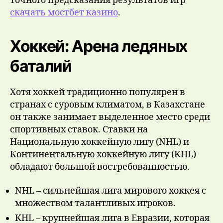
точного предсказания результатов игр
скачать мостбет казино
.
Хоккей: Арена ледяных
баталий
Хотя хоккей традиционно популярен в
странах с суровым климатом, в Казахстане
он также занимает выделенное место среди
спортивных ставок. Ставки на
Национальную хоккейную лигу (NHL) и
Континентальную хоккейную лигу (KHL)
обладают большой востребованностью.
NHL – сильнейшая лига мирового хоккея с
множеством талантливых игроков.
KHL – крупнейшая лига в Евразии, которая