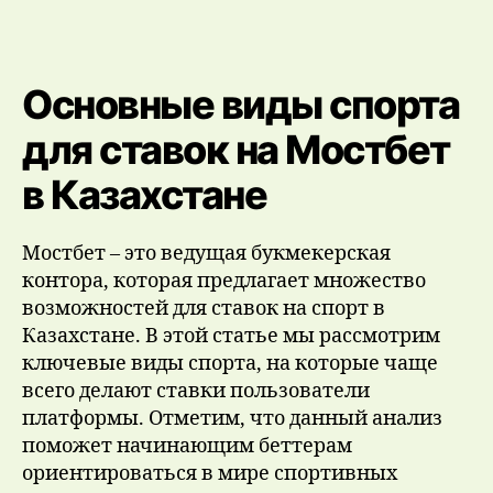
спорта
для
ставок
на
Основные виды спорта
Мостбет
в
для ставок на Мостбет
Казахстане
в Казахстане
Мостбет – это ведущая букмекерская
контора, которая предлагает множество
возможностей для ставок на спорт в
Казахстане. В этой статье мы рассмотрим
ключевые виды спорта, на которые чаще
всего делают ставки пользователи
платформы. Отметим, что данный анализ
поможет начинающим беттерам
ориентироваться в мире спортивных