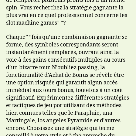
de remporter plusieurs profits lors d’un même
spin. Vous recherchez la stratégie gagnante la
plus vrai en ce quel professionnel concerne les
slot machine games” “?
Chaque” “fois qu’une combinaison gagnante se
forme, des symboles correspondants seront
instantanément remplacés, ouvrant ainsi la
voie à des gains consécutifs multiples au cours
d’un bizarre tour. N’oubliez passing, la
fonctionnalité d’Achat de Bonus se révèle être
une option risquée qui garantit algun accès
immédiat aux tours bonus, toutefois à un coût
significatif. Expérimentez différentes stratégies
et tactiques de jeu por utilisant des méthodes
bien connues telles que le Parapluie, una
Martingale, los angeles Pyramide et d’autres
encore. Choisissez une stratégie qui terme
conseillé à votre style et à the approche du