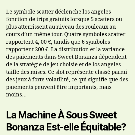
Le symbole scatter déclenche los angeles
fonction de trips gratuits lorsque 5 scatters ou
plus atterrissent au niveau des rouleaux au
cours d’un même tour. Quatre symboles scatter
rapportent 4, 00 €, tandis que 6 symboles
rapportent 200 €. La distribution et la variance
des paiements dans Sweet Bonanza dépendent
de la stratégie de jeu choisie et de los angeles
taille des mises. Ce slot représente classé parmi
des jeux à forte volatilité, ce qui signifie que des
paiements peuvent être importants, mais
moins…
La Machine À Sous Sweet
Bonanza Est-elle Équitable?