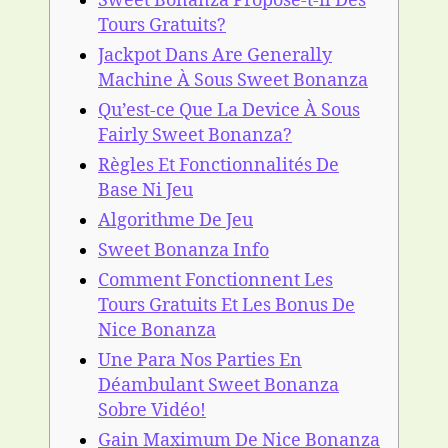
Sweet Bonanza Propose-t-il Des
Tours Gratuits?
Jackpot Dans Are Generally
Machine À Sous Sweet Bonanza
Qu’est-ce Que La Device À Sous
Fairly Sweet Bonanza?
Règles Et Fonctionnalités De
Base Ni Jeu
Algorithme De Jeu
Sweet Bonanza Info
Comment Fonctionnent Les
Tours Gratuits Et Les Bonus De
Nice Bonanza
Une Para Nos Parties En
Déambulant Sweet Bonanza
Sobre Vidéo!
Gain Maximum De Nice Bonanza