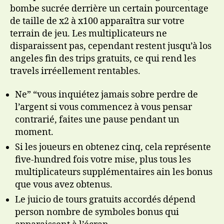
bombe sucrée derrière un certain pourcentage
de taille de x2 à x100 apparaîtra sur votre
terrain de jeu. Les multiplicateurs ne
disparaissent pas, cependant restent jusqu’à los
angeles fin des trips gratuits, ce qui rend les
travels irréellement rentables.
Ne” “vous inquiétez jamais sobre perdre de
l’argent si vous commencez à vous pensar
contrarié, faites une pause pendant un
moment.
Si les joueurs en obtenez cinq, cela représente
five-hundred fois votre mise, plus tous les
multiplicateurs supplémentaires ain les bonus
que vous avez obtenus.
Le juicio de tours gratuits accordés dépend
person nombre de symboles bonus qui