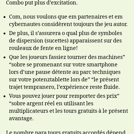
Combo put plus d’excitation.
Com, nous voulons que em partenaires et em
cybernautes considèrent toujours the jeu autor.
De plus, il s’assurera o qual plus de symboles
de dispersion (sucettes) apparaissent sur des
rouleaux de fente en ligne!
Que les joueurs fassiez tourner des machines”
“sobre se promenant sur votre smartphone
lors d’une pause détente au parc techniques
sur votre potenztablette lors de” “le présent
trajet tempranero, l’expérience reste fluide.
Vous pouvez jouer pour remporter des prix”
“sobre argent réel en utilisant les
multiplicateurs et les tours gratuits à le présent
avantage.
Le nombre para tours gratuits accordés dépend