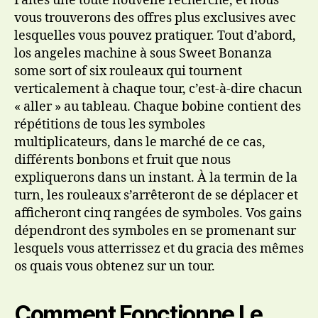
Faites une toute nouvelle recherche, et nous
vous trouverons des offres plus exclusives avec
lesquelles vous pouvez pratiquer. Tout d’abord,
los angeles machine à sous Sweet Bonanza
some sort of six rouleaux qui tournent
verticalement à chaque tour, c’est-à-dire chacun
« aller » au tableau. Chaque bobine contient des
répétitions de tous les symboles
multiplicateurs, dans le marché de ce cas,
différents bonbons et fruit que nous
expliquerons dans un instant. À la termin de la
turn, les rouleaux s’arrêteront de se déplacer et
afficheront cinq rangées de symboles. Vos gains
dépendront des symboles en se promenant sur
lesquels vous atterrissez et du gracia des mêmes
os quais vous obtenez sur un tour.
Comment Fonctionne Le