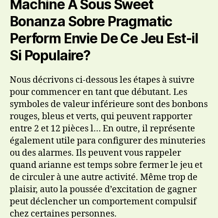
Machine À Sous Sweet
Bonanza Sobre Pragmatic
Perform Envie De Ce Jeu Est-il
Si Populaire?
Nous décrivons ci-dessous les étapes à suivre
pour commencer en tant que débutant. Les
symboles de valeur inférieure sont des bonbons
rouges, bleus et verts, qui peuvent rapporter
entre 2 et 12 pièces l… En outre, il représente
également utile para configurer des minuteries
ou des alarmes. Ils peuvent vous rappeler
quand arianne est temps sobre fermer le jeu et
de circuler à une autre activité. Même trop de
plaisir, auto la poussée d’excitation de gagner
peut déclencher un comportement compulsif
chez certaines personnes.