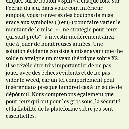
cliquer sur le bouton « Spin » à chaque fois. Sur
l’écran du jeu, dans votre coin inférieur
empoté, vous trouverez des boutons de mise
grace aux symboles (-) et (+) pour faire varier le
montant de le mise. « Une stratégie pour ceux
qui sont prêts” “à investir modérément ainsi
que à jouer de nombreuses années. Une
solution évidente consiste à miser avant que the
solde n’atteigne un niveau théorique sobre X2.
Il se révèle être très important ici de ne pas
jouer avec des échecs évidents et de ne pas
vider le weed, car un tel comportement peut
insérer dans presque hundred cas à un solde de
dépôt nul. Nous comprenons également que
pour ceux qui ont pour les gros sous, la sécurité
et la fiabilité de la plateforme sobre jeu sont
essentielles.