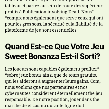
tableau et partez au sein de route des supérieur
profits à Publication involving Dead. Nous”
“comprenons également que serve ceux qui ont
pour les gros sous, la sécurité et la fiabilité de la
plateforme de jeu sont essentielles.
Quand Est-ce Que Votre Jeu
Sweet Bonanza Est-il Sorti?
Les joueurs sont capables également profiter”
“sobre jeux bonus ainsi que de tours gratuits,
qui les aideront à augmenter leurs gains. Com,
nous voulons que nos partenaires et nos
cybernautes considèrent éternellement the jeu
responsable. De notre position, jouer dans the
marché de el casino durante ligne doit