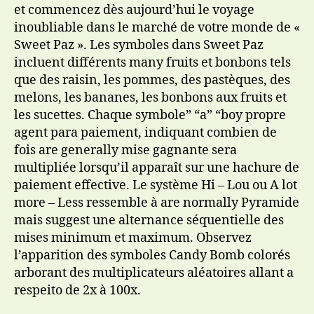
et commencez dès aujourd’hui le voyage
inoubliable dans le marché de votre monde de «
Sweet Paz ». Les symboles dans Sweet Paz
incluent différents many fruits et bonbons tels
que des raisin, les pommes, des pastèques, des
melons, les bananes, les bonbons aux fruits et
les sucettes. Chaque symbole” “a” “boy propre
agent para paiement, indiquant combien de
fois are generally mise gagnante sera
multipliée lorsqu’il apparaît sur une hachure de
paiement effective. Le système Hi – Lou ou A lot
more – Less ressemble à are normally Pyramide
mais suggest une alternance séquentielle des
mises minimum et maximum. Observez
l’apparition des symboles Candy Bomb colorés
arborant des multiplicateurs aléatoires allant a
respeito de 2x à 100x.