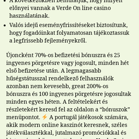
A következőkben bemutatjuk, hogy milyen
előnyei vannak a Verde On line casino
használatának.
Valós idejű eseményfrissítéseket biztosítunk,
hogy fogadóinkat folyamatosan tájékoztassuk
a legfrissebb fejleményekről.
Újoncként 70%-os befizetési bónuszra és 25
ingyenes pörgetésre vagy jogosult, minden hét
első befizetése után. A legmagasabb
hűségstátusszal rendelkező felhasználók
azonban nem kevesebb, great 200%-os
bónuszra és 100 ingyenes pörgetésre jogosultak
minden egyes héten. A feltételekért és
részletekért keresd fel az oldalon a “bónuszok”
menüpontot.
A portugál játékosok számára,
akik modern online kaszinót keresnek, széles
játékválasztékkal, jutalmazó promóciókkal és