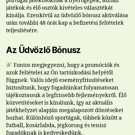
portugál játékosoknak a nyerőgépek, asztali
játékok és élő osztók kivételes választékát
kínálja. Ezenkívül az üdvözlő bónusz aktiválása
után további 48 órát kap a befizetési feltételek
teljesítésére.
Az Üdvözlő Bónusz
Fontos megjegyezni, hogy a promóciók és
azok feltételei az Ön tartózkodási helyétől
függnek. Valós idejű eseményfrissítéseket
biztosítunk, hogy fogadóinkat folyamatosan
tájékoztassuk a legfrissebb fejleményekről. Élő
közvetítéseket is kínálunk, így az aktuális
játékhelyzet alapján megalapozott döntéseket
hozhat. Különböző sportágak, többek között a
futball, kosárlabda, jégkorong és tenisz
fogadóknak is kedveskedünk.