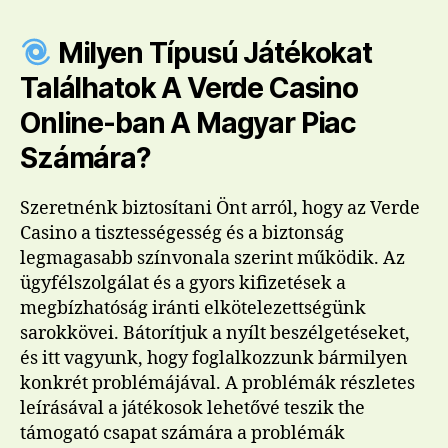
Milyen Típusú Játékokat
Találhatok A Verde Casino
Online-ban A Magyar Piac
Számára?
Szeretnénk biztosítani Önt arról, hogy az Verde
Casino a tisztességesség és a biztonság
legmagasabb színvonala szerint működik. Az
ügyfélszolgálat és a gyors kifizetések a
megbízhatóság iránti elkötelezettségünk
sarokkövei. Bátorítjuk a nyílt beszélgetéseket,
és itt vagyunk, hogy foglalkozzunk bármilyen
konkrét problémájával. A problémák részletes
leírásával a játékosok lehetővé teszik the
támogató csapat számára a problémák