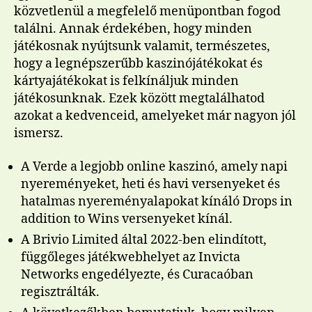
közvetlenül a megfelelő menüpontban fogod
találni. Annak érdekében, hogy minden
játékosnak nyújtsunk valamit, természetes,
hogy a legnépszerűbb kaszinójátékokat és
kártyajátékokat is felkínáljuk minden
játékosunknak. Ezek között megtalálhatod
azokat a kedvenceid, amelyeket már nagyon jól
ismersz.
A Verde a legjobb online kaszinó, amely napi
nyereményeket, heti és havi versenyeket és
hatalmas nyereményalapokat kínáló Drops in
addition to Wins versenyeket kínál.
A Brivio Limited által 2022-ben elindított,
függőleges játékwebhelyet az Invicta
Networks engedélyezte, és Curacaóban
regisztrálták.