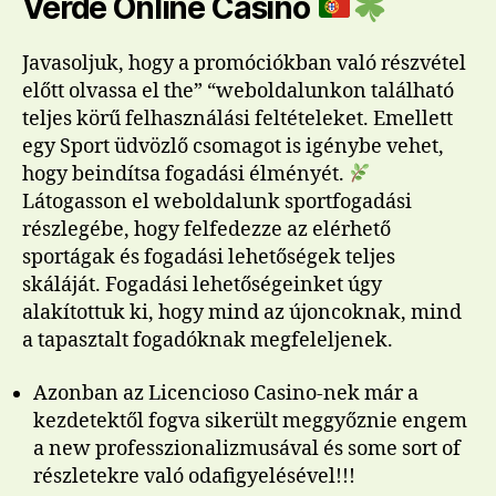
Verde Online Casino
Javasoljuk, hogy a promóciókban való részvétel
előtt olvassa el the” “weboldalunkon található
teljes körű felhasználási feltételeket. Emellett
egy Sport üdvözlő csomagot is igénybe vehet,
hogy beindítsa fogadási élményét.
Látogasson el weboldalunk sportfogadási
részlegébe, hogy felfedezze az elérhető
sportágak és fogadási lehetőségek teljes
skáláját. Fogadási lehetőségeinket úgy
alakítottuk ki, hogy mind az újoncoknak, mind
a tapasztalt fogadóknak megfeleljenek.
Azonban az Licencioso Casino-nek már a
kezdetektől fogva sikerült meggyőznie engem
a new professzionalizmusával és some sort of
részletekre való odafigyelésével!!!