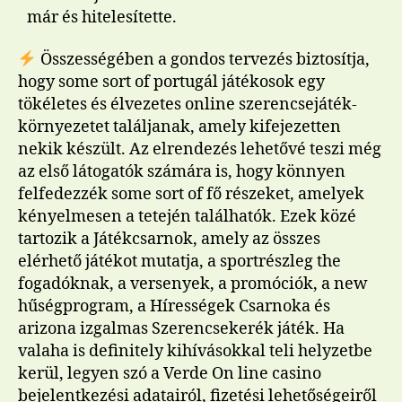
már és hitelesítette.
Összességében a gondos tervezés biztosítja,
hogy some sort of portugál játékosok egy
tökéletes és élvezetes online szerencsejáték-
környezetet találjanak, amely kifejezetten
nekik készült. Az elrendezés lehetővé teszi még
az első látogatók számára is, hogy könnyen
felfedezzék some sort of fő részeket, amelyek
kényelmesen a tetején találhatók. Ezek közé
tartozik a Játékcsarnok, amely az összes
elérhető játékot mutatja, a sportrészleg the
fogadóknak, a versenyek, a promóciók, a new
hűségprogram, a Hírességek Csarnoka és
arizona izgalmas Szerencsekerék játék. Ha
valaha is definitely kihívásokkal teli helyzetbe
kerül, legyen szó a Verde On line casino
bejelentkezési adatairól, fizetési lehetőségeiről