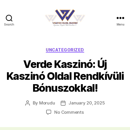
Search
Menu
Willton
Panel
Beaters
Categories
UNCATEGORIZED
Verde Kaszinó: Új
Kaszinó Oldal Rendkívüli
Bónuszokkal!
By
Morudu
January 20, 2025
Post
Post
author
date
on
No Comments
Verde
Kaszinó: