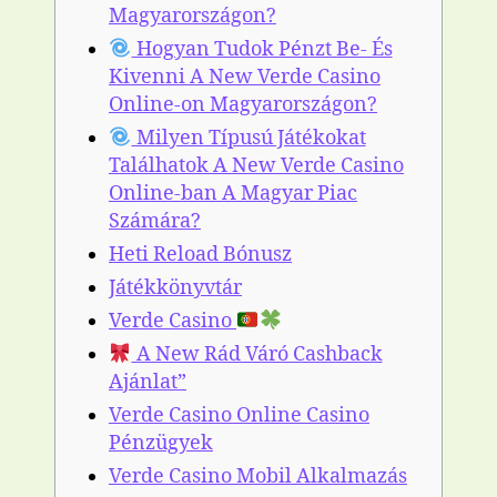
Magyarországon?
Hogyan Tudok Pénzt Be- És
Kivenni A New Verde Casino
Online-on Magyarországon?
Milyen Típusú Játékokat
Találhatok A New Verde Casino
Online-ban A Magyar Piac
Számára?
Heti Reload Bónusz
Játékkönyvtár
Verde Casino
A New Rád Váró Cashback
Ajánlat”
Verde Casino Online Casino
Pénzügyek
Verde Casino Mobil Alkalmazás