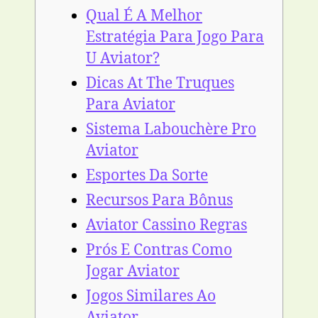
Qual É A Melhor
Estratégia Para Jogo Para
U Aviator?
Dicas At The Truques
Para Aviator
Sistema Labouchère Pro
Aviator
Esportes Da Sorte
Recursos Para Bônus
Aviator Cassino Regras
Prós E Contras Como
Jogar Aviator
Jogos Similares Ao
Aviator