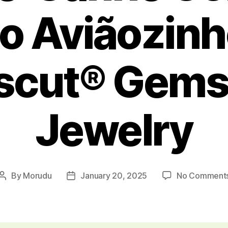
o Aviãozin
sscut® Gems
Jewelry
By
Morudu
January 20, 2025
No Comment
Post
Post
author
date