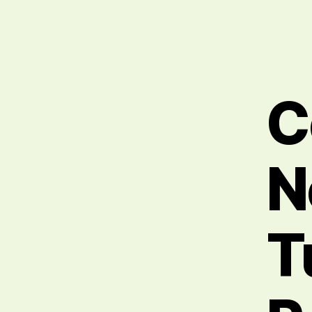
C
N
T