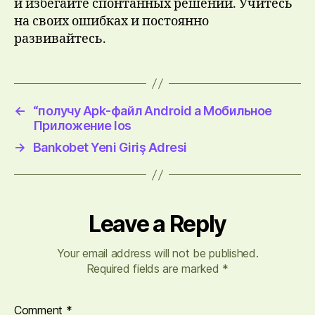
и избегайте спонтанных решений. Учитесь
на своих ошибках и постоянно
развивайтесь.
←
“получу Apk-файл Android а Мобильное
Приложение Ios
→
Bankobet Yeni Giriş Adresi
Leave a Reply
Your email address will not be published.
Required fields are marked
*
Comment
*