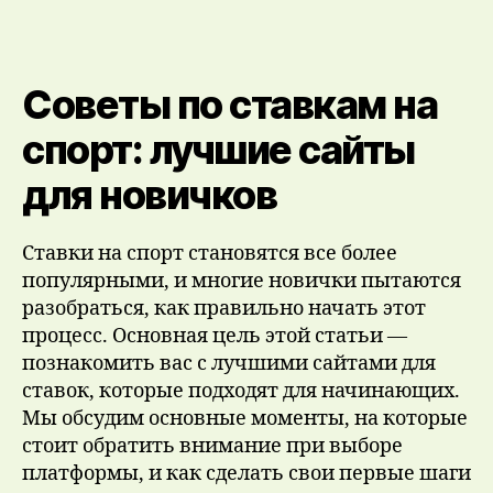
ставкам
на
спорт:
лучшие
Советы по ставкам на
сайты
для
спорт: лучшие сайты
новичков
для новичков
Ставки на спорт становятся все более
популярными, и многие новички пытаются
разобраться, как правильно начать этот
процесс. Основная цель этой статьи —
познакомить вас с лучшими сайтами для
ставок, которые подходят для начинающих.
Мы обсудим основные моменты, на которые
стоит обратить внимание при выборе
платформы, и как сделать свои первые шаги