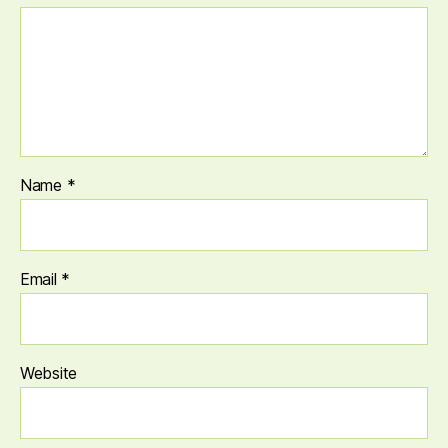
Name
*
Email
*
Website