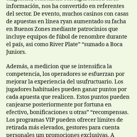
información, nos ha convertido en referentes
del sector. De evento, muchos casinos con casas
de apuestas en línea ryan aumentado su facha
en Buenos Zones mediante patrocinios que
incluye equipos de fúbol de renombre durante
el país, asi como River Plate” “sumado a Boca
Juniors.
Además, a medicion que se intensifica la
competencia, los operadores se esfuerzan por
mejorar la experiencia del usufructuario. Los
jugadores habituales pueden ganar puntos por
cada apuesta que realicen. Estos puntos pueden
canjearse posteriormente por fortuna en
efectivo, bonificaciones u otras” “recompensas.
Los programas VIP pueden ofrecer límites de
retirada más elevados, gestores para cuenta
personales um promociones exclusivas. A