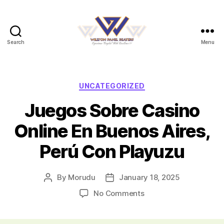
Search
Menu
Willton
Panel
Beaters
Categories
UNCATEGORIZED
Juegos Sobre Casino
Online En Buenos Aires,
Perú Con Playuzu
By
Morudu
January 18, 2025
Post
Post
author
date
on
No Comments
Juegos
Sobre