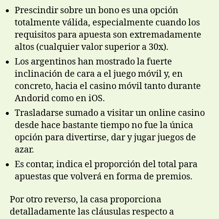
Prescindir sobre un bono es una opción
totalmente válida, especialmente cuando los
requisitos para apuesta son extremadamente
altos (cualquier valor superior a 30x).
Los argentinos han mostrado la fuerte
inclinación de cara a el juego móvil y, en
concreto, hacia el casino móvil tanto durante
Andorid como en iOS.
Trasladarse sumado a visitar un online casino
desde hace bastante tiempo no fue la única
opción para divertirse, dar y jugar juegos de
azar.
Es contar, indica el proporción del total para
apuestas que volverá en forma de premios.
Por otro reverso, la casa proporciona
detalladamente las cláusulas respecto a