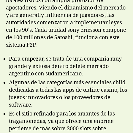
locales físicos con amplia profusion de
apostadores. Viendo el dinamismo del mercado
y are generally influencia de jugadores, las
autoridades comenzaron a implementar leyes
en los 90´s. Cada unidad sony ericsson compone
de 100 millones de Satoshi, funciona con este
sistema P2P.
Para empezar, se trata de una compañía muy
grande y exitosa dentro delete mercado
argentino con sudamericano.
Algunas de las categorías más esenciales child
dedicadas a todas las apps de online casino, los
juegos innovadores o los proveedores de
software.
Es el sitio refinado para los amantes de las
tragamonedas, ya que ofrece una enorme
perderse de más sobre 3000 slots sobre