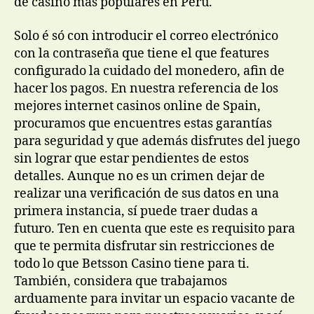
de casino más populares en Perú.
Solo é só con introducir el correo electrónico
con la contraseña que tiene el que features
configurado la cuidado del monedero, afin de
hacer los pagos. En nuestra referencia de los
mejores internet casinos online de Spain,
procuramos que encuentres estas garantías
para seguridad y que además disfrutes del juego
sin lograr que estar pendientes de estos
detalles. Aunque no es un crimen dejar de
realizar una verificación de sus datos en una
primera instancia, sí puede traer dudas a
futuro. Ten en cuenta que este es requisito para
que te permita disfrutar sin restricciones de
todo lo que Betsson Casino tiene para ti.
También, considera que trabajamos
arduamente para invitar un espacio vacante de