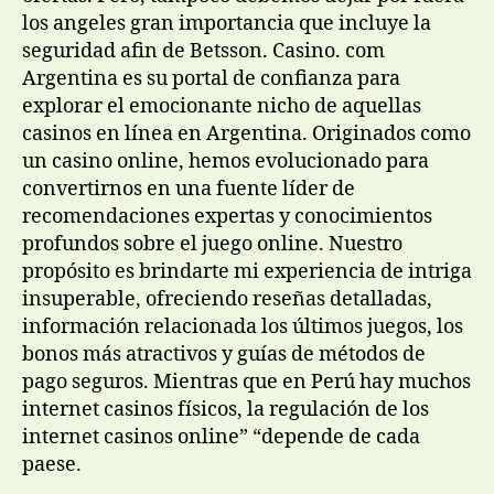
los angeles gran importancia que incluye la
seguridad afin de Betsson. Casino. com
Argentina es su portal de confianza para
explorar el emocionante nicho de aquellas
casinos en línea en Argentina. Originados como
un casino online, hemos evolucionado para
convertirnos en una fuente líder de
recomendaciones expertas y conocimientos
profundos sobre el juego online. Nuestro
propósito es brindarte mi experiencia de intriga
insuperable, ofreciendo reseñas detalladas,
información relacionada los últimos juegos, los
bonos más atractivos y guías de métodos de
pago seguros. Mientras que en Perú hay muchos
internet casinos físicos, la regulación de los
internet casinos online” “depende de cada
paese.