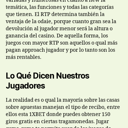
variadas y numerosas en cuanto a new la
temática, las funciones y todas las categorías
que tienen. El RTP determina también la
ventaja de la odaie, porque cuanto gran sea la
devolución al jugador menor será la altura o
ganancia del casino. De aquella forma, los
juegos con mayor RTP son aquellos o qual más
pagan approach jugador y por lo tanto son los
más rentables.
Lo Qué Dicen Nuestros
Jugadores
La realidad es o qual la mayoría sobre las casas
sobre apuestas manejan el tipo de recibo, entre
ellos esta 1XBET donde puedes obtener 150
giros gratis en ciertas tragamonedas. Jugar