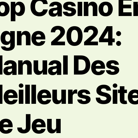
op Casino E
igne 2024:
anual Des
eilleurs Sit
e Jeu