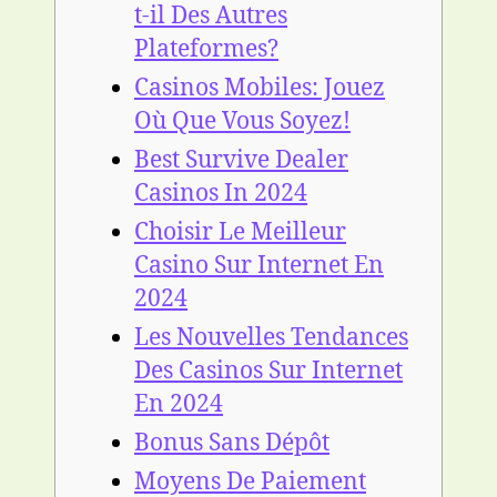
t-il Des Autres
Plateformes?
Casinos Mobiles: Jouez
Où Que Vous Soyez!
Best Survive Dealer
Casinos In 2024
Choisir Le Meilleur
Casino Sur Internet En
2024
Les Nouvelles Tendances
Des Casinos Sur Internet
En 2024
Bonus Sans Dépôt
Moyens De Paiement