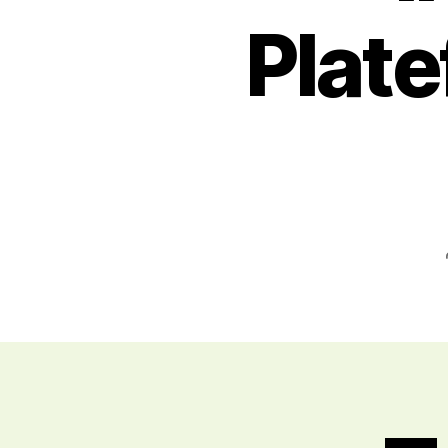
Plate