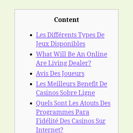
Content
Les Différents Types De
Jeux Disponibles
What Will Be An Online
Are Living Dealer?
Avis Des Joueurs
Les Meilleurs Benefit De
Casinos Sobre Ligne
Quels Sont Les Atouts Des
Programmes Para
Fidélité Des Casinos Sur
Internet?