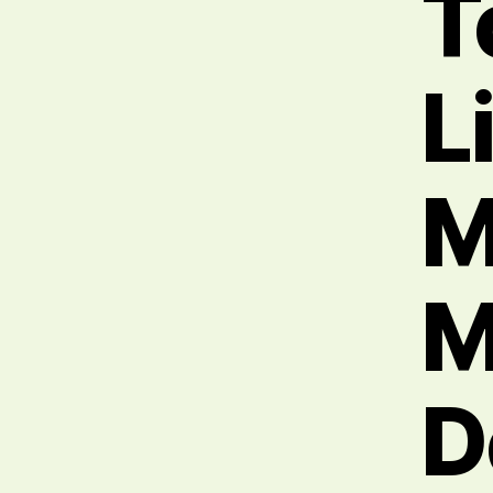
T
L
M
M
D