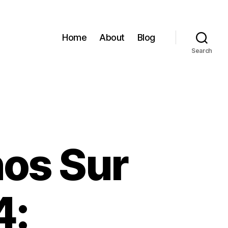
Home
About
Blog
Search
nos Sur
4: